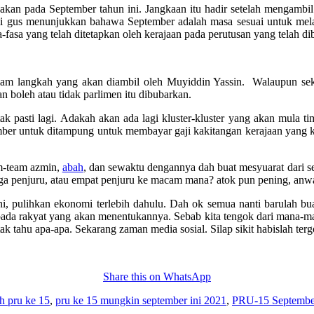
 pada September tahun ini. Jangkaan itu hadir setelah mengambil ki
ekali gus menunjukkan bahawa September adalah masa sesuai untuk mel
-fasa yang telah ditetapkan oleh kerajaan pada perutusan yang telah di
alam langkah yang akan diambil oleh Muyiddin Yassin. Walaupun sek
boleh atau tidak parlimen itu dibubarkan.
ak pasti lagi. Adakah akan ada lagi kluster-kluster yang akan mula ti
ber untuk ditampung untuk membayar gaji kakitangan kerajaan yang kit
am-team azmin,
abah
, dan sewaktu dengannya dah buat mesyuarat dari
tiga penjuru, atau empat penjuru ke macam mana? atok pun pening, anw
ni, pulihkan ekonomi terlebih dahulu. Dah ok semua nanti barulah bu
ada rakyat yang akan menentukannya. Sebab kita tengok dari mana-man
k tahu apa-apa. Sekarang zaman media sosial. Silap sikit habislah terg
Share this on WhatsApp
kh pru ke 15
,
pru ke 15 mungkin september ini 2021
,
PRU-15 September