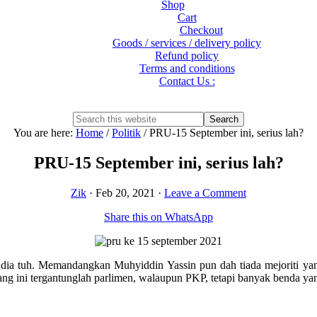
Shop
Cart
Checkout
Goods / services / delivery policy
Refund policy
Terms and conditions
Contact Us :
Show
Search
Search
this
Hide
You are here:
Home
/
Politik
/
PRU-15 September ini, serius lah?
website
Search
PRU-15 September ini, serius lah?
Zik
·
Feb 20, 2021
·
Leave a Comment
Share this on WhatsApp
dia tuh. Memandangkan Muhyiddin Yassin pun dah tiada mejoriti y
rang ini tergantunglah parlimen, walaupun PKP, tetapi banyak benda y