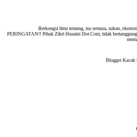
Berkongsi ilmu tentang, isu semasa, sukan, ekonom
PERINGATAN!! Pihak Zikri Husaini Dot Com, tidak bertanggungja
memad
Blogger Kacak S
Reader
Interactions