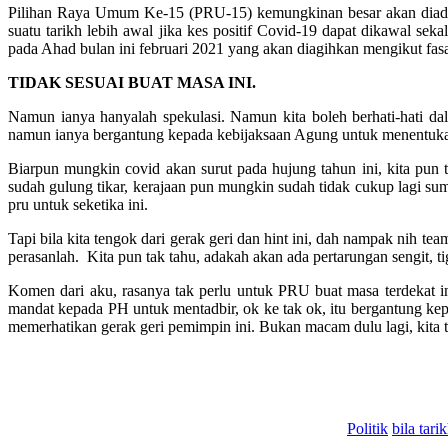
Pilihan Raya Umum Ke-15 (PRU-15) kemungkinan besar akan diadakan
suatu tarikh lebih awal jika kes positif Co­vid-19 dapat dikawal s
pada Ahad bulan ini februari 2021 yang akan diagihkan mengikut fasa
TIDAK SESUAI BUAT MASA INI.
Namun ianya hanyalah spekulasi. Namun kita boleh berhati-hati d
namun ianya bergantung kepada kebijaksaan Agung untuk menentukan 
Biarpun mungkin covid akan surut pada hujung tahun ini, kita pun t
sudah gulung tikar, kerajaan pun mungkin sudah tidak cukup lagi sum
pru untuk seketika ini.
Tapi bila kita tengok dari gerak geri dan hint ini, dah nampak nih te
perasanlah. Kita pun tak tahu, adakah akan ada pertarungan sengit, 
Komen dari aku, rasanya tak perlu untuk PRU buat masa terdekat i
mandat kepada PH untuk mentadbir, ok ke tak ok, itu bergantung kep
memerhatikan gerak geri pemimpin ini. Bukan macam dulu lagi, kita ta
Politik
bila tari