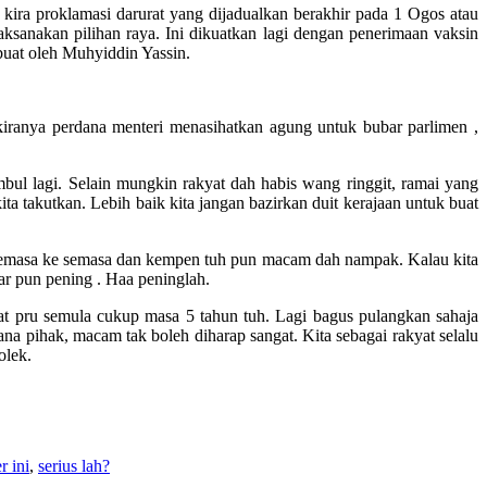
ra proklamasi da­rurat yang dijadualkan berakhir pada 1 Ogos atau
aksanakan pilihan raya. Ini dikuatkan lagi dengan penerimaan vaksin
buat oleh Muhyiddin Yassin.
iranya perdana menteri menasihatkan agung untuk bubar parlimen ,
mbul lagi. Selain mungkin rakyat dah habis wang ringgit, ramai yang
a takutkan. Lebih baik kita jangan bazirkan duit kerajaan untuk buat
 semasa ke semasa dan kempen tuh pun macam dah nampak. Kalau kita
ar pun pening . Haa peninglah.
at pru semula cukup masa 5 tahun tuh. Lagi bagus pulangkan sahaja
a pihak, macam tak boleh diharap sangat. Kita sebagai rakyat selalu
olek.
 ini
,
serius lah?