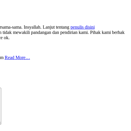
rsama-sama. Insyallah. Lanjut tentang
penulis disini
tidak mewakili pandangan dan pendirian kami. Pihak kami berhak
ce ok.
com
Read More…