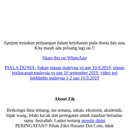
Apepun teruskan perjuangan dalam kejohanan piala dunia dan asia.
Kita masih ada peluang lagi ok.!!
Share this on WhatsApp
PIALA DUNIA
,
Sukan
ulasan malaysia vs uae 10.9.2019
,
ulasan
perlawanan malaysia vs uae 10 september 2019
,
video gol
highlights malaysia 1-2 uae 10.9.2019
About
Zik
Berkongsi ilmu tentang, isu semasa, sukan, ekonomi, akademik,
bijak wang, lelaki kacak dan peringatan untuk manfaat bersama-
sama. Insyallah. Lanjut tentang
penulis disini
PERINGATAN!! Pihak Zikri Husaini Dot Com, tidak