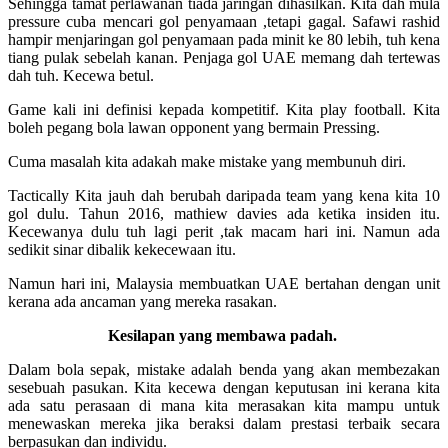
Sehingga tamat perlawanan tiada jaringan dihasilkan. Kita dah mula
pressure cuba mencari gol penyamaan ,tetapi gagal. Safawi rashid
hampir menjaringan gol penyamaan pada minit ke 80 lebih, tuh kena
tiang pulak sebelah kanan. Penjaga gol UAE memang dah tertewas
dah tuh. Kecewa betul.
Game kali ini definisi kepada kompetitif. Kita play football. Kita
boleh pegang bola lawan opponent yang bermain Pressing.
Cuma masalah kita ada
kah make mistake yang membunuh diri.
Tactically Kita jauh dah berubah daripada team yang kena kita 10
gol dulu. Tahun 2016, mathiew davies ada ketika insiden itu.
Kecewanya dulu tuh lagi perit ,tak macam hari ini. Namun ada
sedikit sinar dibalik kekecewaan itu.
Namun hari ini, Malaysia membuatkan UAE bertahan dengan unit
kerana ada ancaman yang mereka rasakan.
Kesilapan yang membawa padah.
Dalam bola sepak, mistake adalah benda yang akan membezakan
sesebuah pasukan. Kita kecewa dengan keputusan ini kerana kita
ada satu perasaan di mana kita merasakan kita mampu untuk
menewaskan mereka jika beraksi dalam prestasi
terbaik
secara
berpasukan dan individu.