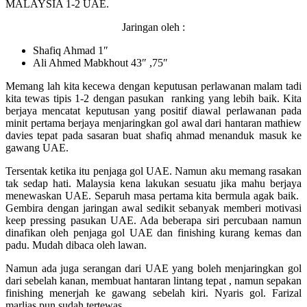
MALAYSIA 1-2 UAE.
Jaringan oleh :
Shafiq Ahmad 1″
Ali Ahmed Mabkhout 43″ ,75″
Memang lah kita kecewa dengan keputusan perlawanan malam tadi
kita tewas tipis 1-2 dengan pasukan ranking yang lebih baik. Kita
berjaya mencatat keputusan yang positif diawal perlawanan pada
minit pertama berjaya menjaringkan gol awal dari hantaran mathiew
davies tepat pada sasaran buat shafiq ahmad menanduk masuk ke
gawang UAE.
Tersentak ketika itu penjaga gol UAE. Namun aku memang rasakan
tak sedap hati. Malaysia kena lakukan sesuatu jika mahu berjaya
menewaskan UAE. Separuh masa pertama kita bermula agak baik.
Gembira dengan jaringan awal sedikit sebanyak memberi motivasi
keep pressing pasukan UAE. Ada beberapa siri percubaan namun
dinafikan oleh penjaga gol UAE dan finishing kurang kemas dan
padu. Mudah dibaca oleh lawan.
Namun ada juga serangan dari UAE yang boleh menjaringkan gol
dari sebelah kanan, membuat hantaran lintang tepat , namun sepakan
finishing menerjah ke gawang sebelah kiri. Nyaris gol. Farizal
marlias pun sudah tertewas.