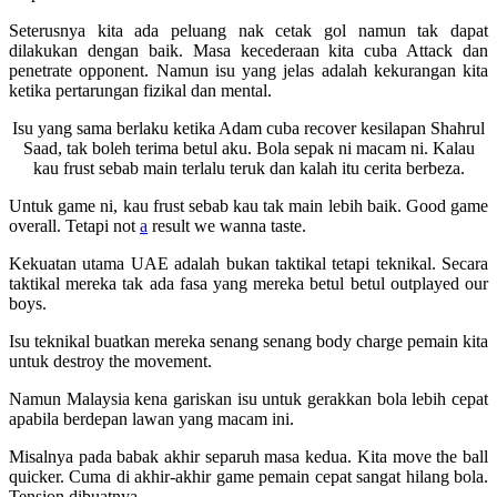
Seterusnya kita ada peluang nak cetak gol namun tak dapat
dilakukan dengan baik. Masa kecederaan kita cuba Attack dan
penetrate opponent. Namun isu yang jelas adalah kekurangan kita
ketika pertarungan fizikal dan mental.
Isu yang sama berlaku ketika Adam cuba recover kesilapan Shahrul
Saad, tak boleh terima betul aku. Bola sepak ni macam ni. Kalau
kau frust sebab main terlalu teruk dan kalah itu cerita berbeza.
Untuk game ni, kau frust sebab kau tak main lebih baik. Good game
overall. Tetapi not
a
result we wanna taste.
Kekuatan utama UAE adalah bukan taktikal tetapi teknikal. Secara
taktikal mereka tak ada fasa yang mereka betul betul outplayed our
boys.
Isu teknikal buatkan mereka senang senang body charge pemain kita
untuk destroy the movement.
Namun Malaysia kena gariskan isu untuk gerakkan bola lebih cepat
apabila berdepan lawan yang macam ini.
Misalnya pada babak akhir separuh masa kedua. Kita move the ball
quicker. Cuma di akhir-akhir game pemain cepat sangat hilang bola.
Tension dibuatnya.