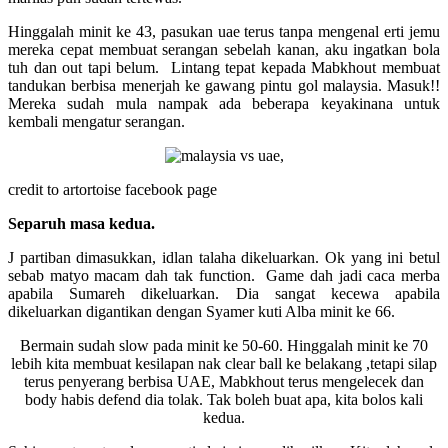
Hinggalah minit ke 43, pasukan uae terus tanpa mengenal erti jemu
mereka cepat membuat serangan sebelah kanan, aku ingatkan bola
tuh dan out tapi belum. Lintang tepat kepada Mabkhout membuat
tandukan berbisa menerjah ke gawang pintu gol malaysia. Masuk!!
Mereka sudah mula nampak ada beberapa keyakinana untuk
kembali mengatur serangan.
credit to artortoise facebook page
Separuh masa kedua.
J partiban dimasukkan, idlan talaha dikeluarkan. Ok yang ini betul
sebab matyo macam dah tak function. Game dah jadi caca merba
apabila Sumareh dikeluarkan. Dia sangat kecewa apabila
dikeluarkan digantikan dengan Syamer kuti Alba minit ke 66.
Bermain sudah slow pada minit ke 50-60. Hinggalah minit ke 70
lebih kita membuat kesilapan nak clear ball ke belakang ,tetapi silap
terus penyerang berbisa UAE, Mabkhout terus mengelecek dan
body habis defend dia tolak. Tak boleh buat apa, kita bolos kali
kedua.