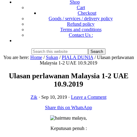
Shop
Cart
Checkout
Goods / services / delivery policy
Refund policy
Terms and conditions
Contact Us :
Show
Search
Search
this
Hide
You are here:
Home
/
Sukan
/
PIALA DUNIA
/
Ulasan perlawanan
website
Search
Malaysia 1-2 UAE 10.9.2019
Ulasan perlawanan Malaysia 1-2 UAE
10.9.2019
Zik
·
Sep 10, 2019
·
Leave a Comment
Share this on WhatsApp
Keputusan penuh :