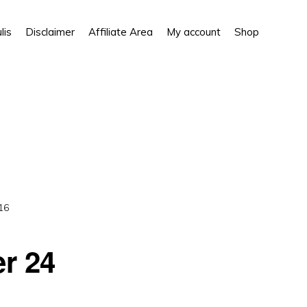
Show
lis
Disclaimer
Affiliate Area
My account
Shop
Search
16
r 24