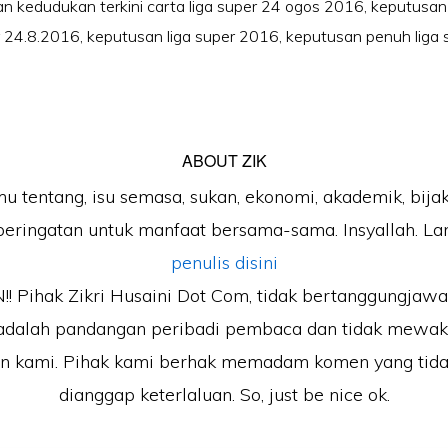
n kedudukan terkini carta liga super 24 ogos 2016
,
keputusan
er 24.8.2016
,
keputusan liga super 2016
,
keputusan penuh liga 
ABOUT
ZIK
mu tentang, isu semasa, sukan, ekonomi, akademik, bijak
peringatan untuk manfaat bersama-sama. Insyallah. Lan
penulis disini
 Pihak Zikri Husaini Dot Com, tidak bertanggungjaw
adalah pandangan peribadi pembaca dan tidak mewak
an kami. Pihak kami berhak memadam komen yang tida
dianggap keterlaluan. So, just be nice ok.