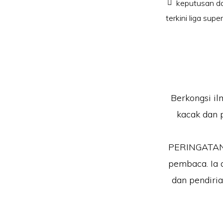
keputusan da
terkini liga sup
Berkongsi il
kacak dan 
PERINGATAN!!
pembaca. Ia 
dan pendiri