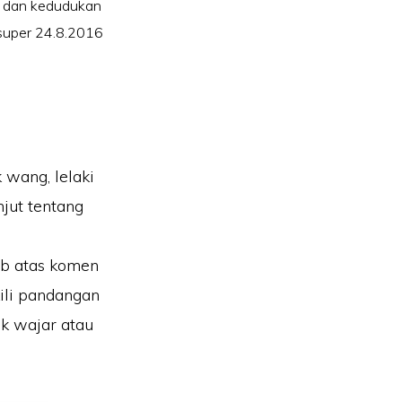
 dan kedudukan
super 24.8.2016
 wang, lelaki
jut tentang
ab atas komen
ili pandangan
k wajar atau