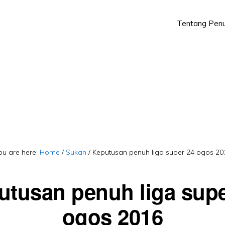
Tentang Penu
Skip
Skip
to
to
primary
main
navigation
content
ou are here:
Home
/
Sukan
/
Keputusan penuh liga super 24 ogos 20
utusan penuh liga supe
ogos 2016