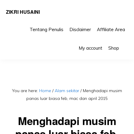
ZIKRI HUSAINI
Tentang Penulis
Disclaimer
Affiliate Area
Skip
Skip
Sho
to
to
My account
Shop
Sea
primary
main
navigation
content
You are here:
Home
/
Alam sekitar
/
Menghadapi musim
panas luar biasa feb, mac dan april 2015
Menghadapi musim
panas luar biasa feb,