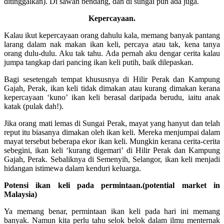
ditinggalkan). Di sawah bendang, dan di sungai pun ada juga.
Kepercayaan.
Kalau ikut kepercayaan orang dahulu kala, memang banyak pantang
larang dalam nak makan ikan keli, percaya atau tak, kena tanya
orang dulu-dulu. Aku tak tahu. Ada pernah aku dengar cerita kalau
jumpa tangkap dari pancing ikan keli putih, baik dilepaskan.
Bagi sesetengah tempat khususnya di Hilir Perak dan Kampung
Gajah, Perak, ikan keli tidak dimakan atau kurang dimakan kerana
kepercayaan ‘kuno’ ikan keli berasal daripada berudu, iaitu anak
katak (pulak dah!).
Jika orang mati lemas di Sungai Perak, mayat yang hanyut dan telah
reput itu biasanya dimakan oleh ikan keli. Mereka menjumpai dalam
mayat tersebut beberapa ekor ikan keli. Mungkin kerana cerita-cerita
sebegini, ikan keli ‘kurang digemari’ di Hilir Perak dan Kampung
Gajah, Perak. Sebaliknya di Semenyih, Selangor, ikan keli menjadi
hidangan istimewa dalam kenduri keluarga.
Potensi ikan keli pada permintaan.(potential market in
Malaysia)
Ya memang benar, permintaan ikan keli pada hari ini memang
banyak. Namun kita perlu tahu selok belok dalam ilmu menternak