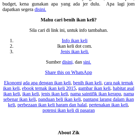
budget, kena gunakan apa yang ada jer dulu. Apa lagi jom
dapatkan segera
disini.
Mahu cari benih ikan keli?
Sila cari di link ini, untuk info tambahan.
Info ikan keli
Ikan keli dot com.
Jenis ikan keli.
Sumber
disini,
dan
sini.
Share this on WhatsApp
Ekonomi
ada apa dengan ikan keli
,
benih ikan keli
,
cara nak ternak
ikan keli
,
ebook ternak ikan keli 2015
,
gambar ikan keli
,
habitat asal
ikan keli
,
ikan keli
,
jenis ikan keli
,
nama saintifik ikan kerapu
,
nama
sebenar ikan keli
,
panduan beli ikan keli
,
pantang larang dalam ikan
keli
,
perbezaan ikan keli haram dan halal
,
pertenakan ikan keli
,
potensi ikan keli di pasaran
About
Zik