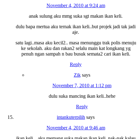
November 4, 2010 at 9:24 am
anak sulung aku mmg suka sgt makan ikan keli.
dulu bapa mertua aku ternak ikan keli..but projek jadi tak jadi
aje.
satu lagi..masa aku kecil2.. masa menunggu trak polis menuju
ke sekolah. aku dan rakan2 selalu main kat longkang yg
penuh ngan sampah n bau busuk semata2 cari ikan keli.
Reply
Zik
says
November 7, 2010 at 1:12 pm
dulu suka mancing ikan keli..hehe
Reply
intankuterpilih
says
November 4, 2010 at 9:46 am
ikan keli…aku memang suka makan ikan keli, nak-nak kalau