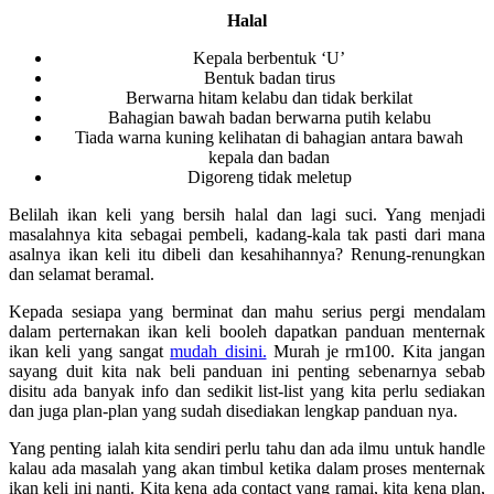
Halal
Kepala berbentuk ‘U’
Bentuk badan tirus
Berwarna hitam kelabu dan tidak berkilat
Bahagian bawah badan berwarna putih kelabu
Tiada warna kuning kelihatan di bahagian antara bawah
kepala dan badan
Digoreng tidak meletup
Belilah ikan keli yang bersih halal dan lagi suci. Yang menjadi
masalahnya kita sebagai pembeli, kadang-kala tak pasti dari mana
asalnya ikan keli itu dibeli dan kesahihannya? Renung-renungkan
dan selamat beramal.
Kepada sesiapa yang berminat dan mahu serius pergi mendalam
dalam perternakan ikan keli booleh dapatkan panduan menternak
ikan keli yang sangat
mudah disini.
Murah je rm100. Kita jangan
sayang duit kita nak beli panduan ini penting sebenarnya sebab
disitu ada banyak info dan sedikit list-list yang kita perlu sediakan
dan juga plan-plan yang sudah disediakan lengkap panduan nya.
Yang penting ialah kita sendiri perlu tahu dan ada ilmu untuk handle
kalau ada masalah yang akan timbul ketika dalam proses menternak
ikan keli ini nanti. Kita kena ada contact yang ramai, kita kena plan,