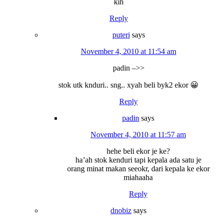
kih
Reply
puteri
says
November 4, 2010 at 11:54 am
padin –>>
stok utk knduri.. sng.. xyah beli byk2 ekor 😀
Reply
padin
says
November 4, 2010 at 11:57 am
hehe beli ekor je ke?
ha’ah stok kenduri tapi kepala ada satu je
orang minat makan seeokr, dari kepala ke ekor
miahaaha
Reply
dnobiz
says