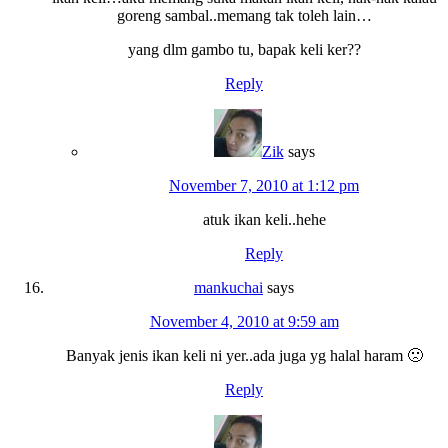
goreng sambal..memang tak toleh lain…
yang dlm gambo tu, bapak keli ker??
Reply
Zik
says
November 7, 2010 at 1:12 pm
atuk ikan keli..hehe
Reply
mankuchai
says
November 4, 2010 at 9:59 am
Banyak jenis ikan keli ni yer..ada juga yg halal haram 🙁
Reply