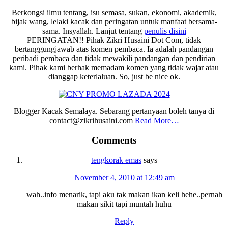
Berkongsi ilmu tentang, isu semasa, sukan, ekonomi, akademik,
bijak wang, lelaki kacak dan peringatan untuk manfaat bersama-
sama. Insyallah. Lanjut tentang
penulis disini
PERINGATAN!! Pihak Zikri Husaini Dot Com, tidak
bertanggungjawab atas komen pembaca. Ia adalah pandangan
peribadi pembaca dan tidak mewakili pandangan dan pendirian
kami. Pihak kami berhak memadam komen yang tidak wajar atau
dianggap keterlaluan. So, just be nice ok.
Blogger Kacak Semalaya. Sebarang pertanyaan boleh tanya di
contact@zikrihusaini.com
Read More…
Reader
Comments
Interactions
tengkorak emas
says
November 4, 2010 at 12:49 am
wah..info menarik, tapi aku tak makan ikan keli hehe..pernah
makan sikit tapi muntah huhu
Reply