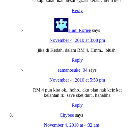
cakap..kalau ikan besar sgt..isi keras…betul ker?
Reply
Hadi Rofiee
says
November 4, 2010 at 3:08 pm
jika di Kedah, dalam RM 4. Hmm.. :blush:
Reply
samanosuke_04
says
November 4, 2010 at 5:53 pm
RM 4 pun kira ok.. hoho.. aku plan nak keje kat
kelantan rr.. save sket duit.. hahahha
Reply
Chybee
says
November 4, 2010 at 4:32 am