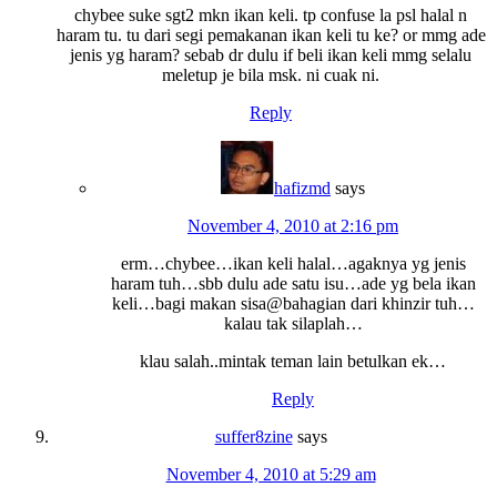
chybee suke sgt2 mkn ikan keli. tp confuse la psl halal n
haram tu. tu dari segi pemakanan ikan keli tu ke? or mmg ade
jenis yg haram? sebab dr dulu if beli ikan keli mmg selalu
meletup je bila msk. ni cuak ni.
Reply
hafizmd
says
November 4, 2010 at 2:16 pm
erm…chybee…ikan keli halal…agaknya yg jenis
haram tuh…sbb dulu ade satu isu…ade yg bela ikan
keli…bagi makan sisa@bahagian dari khinzir tuh…
kalau tak silaplah…
klau salah..mintak teman lain betulkan ek…
Reply
suffer8zine
says
November 4, 2010 at 5:29 am