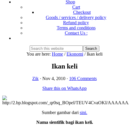
Shop
Cart
Checkout
Goods / services / delivery policy
Refund policy
Terms and conditions
Contact Us :
Show
Search
Search
this
Hide
You are here:
Home
/
Ekonomi
/
Ikan keli
website
Search
Ikan keli
Zik
·
Nov 4, 2010
·
106 Comments
Share this on WhatsApp
Sumber gambar dari
sini.
Nama sientifik bagi ikan keli.