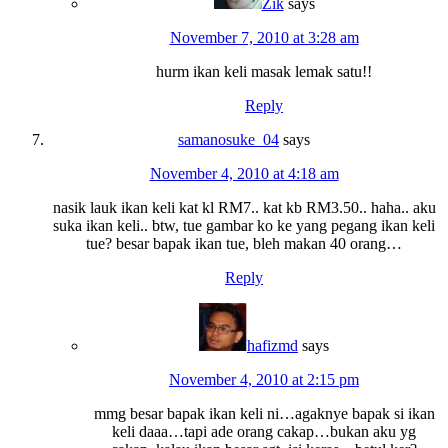
Zik
says
November 7, 2010 at 3:28 am
hurm ikan keli masak lemak satu!!
Reply
samanosuke_04
says
November 4, 2010 at 4:18 am
nasik lauk ikan keli kat kl RM7.. kat kb RM3.50.. haha.. aku
suka ikan keli.. btw, tue gambar ko ke yang pegang ikan keli
tue? besar bapak ikan tue, bleh makan 40 orang…
Reply
hafizmd
says
November 4, 2010 at 2:15 pm
mmg besar bapak ikan keli ni…agaknye bapak si ikan
keli daaa…tapi ade orang cakap…bukan aku yg