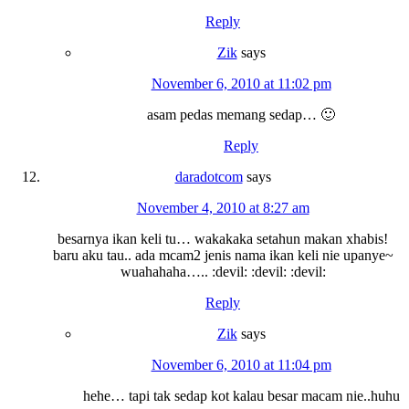
Reply
Zik
says
November 6, 2010 at 11:02 pm
asam pedas memang sedap… 🙂
Reply
daradotcom
says
November 4, 2010 at 8:27 am
besarnya ikan keli tu… wakakaka setahun makan xhabis!
baru aku tau.. ada mcam2 jenis nama ikan keli nie upanye~
wuahahaha….. :devil: :devil: :devil:
Reply
Zik
says
November 6, 2010 at 11:04 pm
hehe… tapi tak sedap kot kalau besar macam nie..huhu