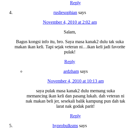
Reply
rusliesophian
says
November 4, 2010 at 2:02 am
Salam,
Bagus kongsi info itu, bro. Saya masa kanak2 dulu tak suka
makan ikan keli. Tapi sejak veteran ni…ikan keli jadi favorite
pulak!
Reply
ardzham
says
November 4, 2010 at 10:13 am
saya pulak masa kanak2 dulu memang suka
memancing ikan keli dan pasang lukah. dah veteran ni
nak makan beli jer, sesekali balik kampung pun dah tak
larat nak godak parit!
Reply
hyprobulksms
says