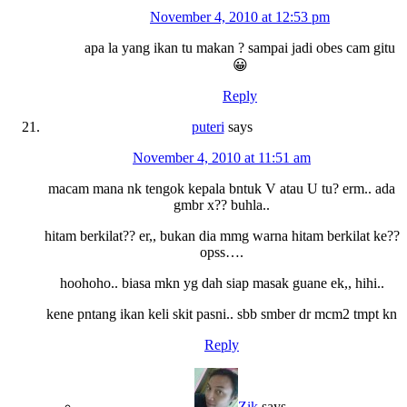
November 4, 2010 at 12:53 pm
apa la yang ikan tu makan ? sampai jadi obes cam gitu
😀
Reply
puteri
says
November 4, 2010 at 11:51 am
macam mana nk tengok kepala bntuk V atau U tu? erm.. ada
gmbr x?? buhla..
hitam berkilat?? er,, bukan dia mmg warna hitam berkilat ke??
opss….
hoohoho.. biasa mkn yg dah siap masak guane ek,, hihi..
kene pntang ikan keli skit pasni.. sbb smber dr mcm2 tmpt kn
Reply
Zik
says