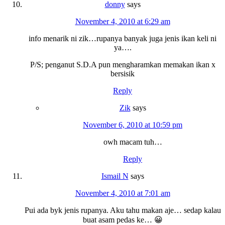
donny
says
November 4, 2010 at 6:29 am
info menarik ni zik…rupanya banyak juga jenis ikan keli ni
ya….
P/S; penganut S.D.A pun mengharamkan memakan ikan x
bersisik
Reply
Zik
says
November 6, 2010 at 10:59 pm
owh macam tuh…
Reply
Ismail N
says
November 4, 2010 at 7:01 am
Pui ada byk jenis rupanya. Aku tahu makan aje… sedap kalau
buat asam pedas ke… 😀