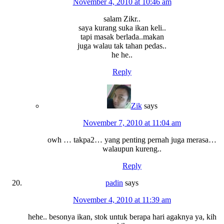
November 4, 2010 at 10:46 am
salam Zikr..
saya kurang suka ikan keli..
tapi masak berlada..makan
juga walau tak tahan pedas..
he he..
Reply
Zik
says
November 7, 2010 at 11:04 am
owh … takpa2… yang penting pernah juga merasa…
walaupun kureng..
Reply
padin
says
November 4, 2010 at 11:39 am
hehe.. besonya ikan, stok untuk berapa hari agaknya ya, kih