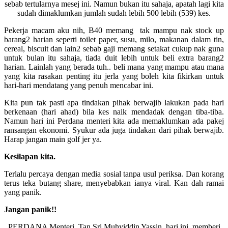
sebab tertularnya mesej ini. Namun bukan itu sahaja, apatah lagi kita
sudah dimaklumkan jumlah sudah lebih 500 lebih (539) kes.
Pekerja macam aku nih, B40 memang tak mampu nak stock up
barang2 harian seperti toilet paper, susu, milo, makanan dalam tin,
cereal, biscuit dan lain2 sebab gaji memang setakat cukup nak guna
untuk bulan itu sahaja, tiada duit lebih untuk beli extra barang2
harian. Lainlah yang berada tuh.. beli mana yang mampu atau mana
yang kita rasakan penting itu jerla yang boleh kita fikirkan untuk
hari-hari mendatang yang penuh mencabar ini.
Kita pun tak pasti apa tindakan pihak berwajib lakukan pada hari
berkenaan (hari ahad) bila kes naik mendadak dengan tiba-tiba.
Namun hari ini Perdana menteri kita ada memaklumkan ada pakej
ransangan ekonomi. Syukur ada juga tindakan dari pihak berwajib.
Harap jangan main golf jer ya.
Kesilapan kita.
Terlalu percaya dengan media sosial tanpa usul periksa. Dan korang
terus teka butang share, menyebabkan ianya viral. Kan dah ramai
yang panik.
Jangan panik!!
PERDANA Menteri, Tan Sri Muhyiddin Yassin, hari ini, memberi