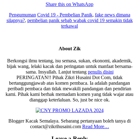
Share this on WhatsApp
Pengumuman
Covid 19 - Pembelian Panik
,
fake news dimana
silapnya?
,
pembelian panik sebab wabak covid 19 semakin tidak
terkawal
About
Zik
Berkongsi ilmu tentang, isu semasa, sukan, ekonomi, akademik,
bijak wang, lelaki kacak dan peringatan untuk manfaat bersama-
sama. Insyallah. Lanjut tentang
penulis disini
PERINGATAN!! Pihak Zikri Husaini Dot Com, tidak
bertanggungjawab atas komen pembaca. Ia adalah pandangan
peribadi pembaca dan tidak mewakili pandangan dan pendirian
kami. Pihak kami berhak memadam komen yang tidak wajar atau
dianggap keterlaluan. So, just be nice ok.
Blogger Kacak Semalaya. Sebarang pertanyaan boleh tanya di
contact@zikrihusaini.com
Read More…
Reader
Leave a Reply