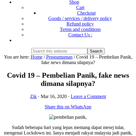
Shop
Cart
Checkout
Goods / services / delivery policy
Refund policy
Terms and conditions
Contact Us :
Show
Search
Search
this
Hide
You are here:
Home
/
Pengumuman
/
Covid 19 – Pembelian Panik,
website
Search
fake news dimana silapnya?
Covid 19 – Pembelian Panik, fake news
dimana silapnya?
Zik
·
Mar 16, 2020
·
Leave a Comment
Share this on WhatsApp
Sudah beberapa hari yang lepas memang dapat mesej tular,
mengenai Lockdown ini. Ianya menjadi rakyat malaysia jadi panik,