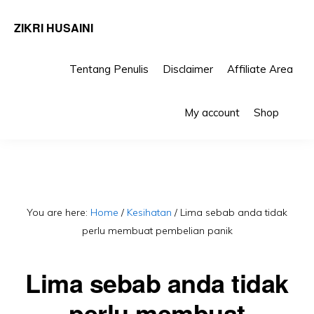
ZIKRI HUSAINI
Tentang Penulis
Disclaimer
Affiliate Area
Skip
Skip
Sho
to
to
My account
Shop
Sea
primary
main
navigation
content
You are here:
Home
/
Kesihatan
/
Lima sebab anda tidak
perlu membuat pembelian panik
Lima sebab anda tidak
perlu membuat