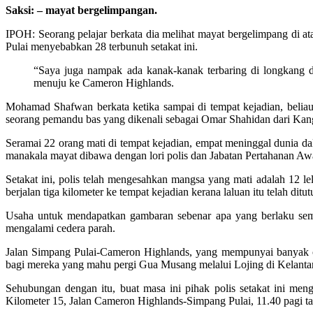
Saksi: – mayat bergelimpangan.
IPOH: Seorang pelajar berkata dia melihat mayat bergelimpang di a
Pulai menyebabkan 28 terbunuh setakat ini.
“Saya juga nampak ada kanak-kanak terbaring di longkang 
menuju ke Cameron Highlands.
Mohamad Shafwan berkata ketika sampai di tempat kejadian, beliau
seorang pemandu bas yang dikenali sebagai Omar Shahidan dari Kangar,
Seramai 22 orang mati di tempat kejadian, empat meninggal dunia da
manakala mayat dibawa dengan lori polis dan Jabatan Pertahanan A
Setakat ini, polis telah mengesahkan mangsa yang mati adalah 12 le
berjalan tiga kilometer ke tempat kejadian kerana laluan itu telah di
Usaha untuk mendapatkan gambaran sebenar apa yang berlaku sem
mengalami cedera parah.
Jalan Simpang Pulai-Cameron Highlands, yang mempunyai banyak ceru
bagi mereka yang mahu pergi Gua Musang melalui Lojing di Kelanta
Sehubungan dengan itu, buat masa ini pihak polis setakat ini me
Kilometer 15, Jalan Cameron Highlands-Simpang Pulai, 11.40 pagi ta