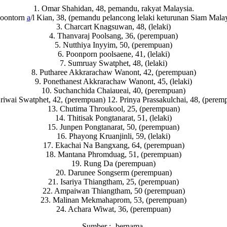
1. Omar Shahidan, 48, pemandu, rakyat Malaysia.
Soontorn
a
/l Kian, 38, (pemandu pelancong lelaki keturunan Siam Malay
3. Charcart Knagsuwan, 48, (lelaki)
4. Thanvaraj Poolsang, 36, (perempuan)
5. Nutthiya Inyyim, 50, (perempuan)
6. Poonporn poolsaene, 41, (lelaki)
7. Sumruay Swatphet, 48, (lelaki)
8. Putharee Akkrarachaw Wanont, 42, (perempuan)
9. Ponethanest Akkrarachaw Wanont, 45, (lelaki)
10. Suchanchida Chaiaueai, 40, (perempuan)
Sriwai Swatphet, 42, (perempuan) 12. Prinya Prassakulchai, 48, (perem
13. Chutima Throukool, 25, (perempuan)
14. Thitisak Pongtanarat, 51, (lelaki)
15. Junpen Pongtanarat, 50, (perempuan)
16. Phayong Kruanjinli, 59, (lelaki)
17. Ekachai Na Bangxang, 64, (perempuan)
18. Mantana Phromduag, 51, (perempuan)
19. Rung Da (perempuan)
20. Darunee Songserm (perempuan)
21. Isariya Thiangtham, 25, (perempuan)
22. Ampaiwan Thiangtham, 50 (perempuan)
23. Malinan Mekmahaprom, 53, (perempuan)
24. Achara Wiwat, 36, (perempuan)
Sumber :- bernama.