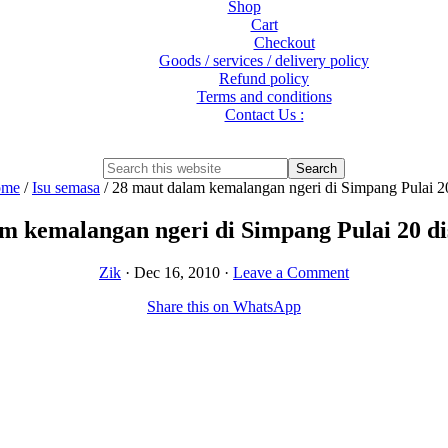
Shop
Cart
Checkout
Goods / services / delivery policy
Refund policy
Terms and conditions
Contact Us :
Show
Search
Search
this
Hide
ome
/
Isu semasa
/
28 maut dalam kemalangan ngeri di Simpang Pulai 2
website
Search
m kemalangan ngeri di Simpang Pulai 20 d
Zik
·
Dec 16, 2010
·
Leave a Comment
Share this on WhatsApp