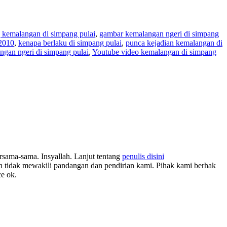
 kemalangan di simpang pulai
,
gambar kemalangan ngeri di simpang
 2010
,
kenapa berlaku di simpang pulai
,
punca kejadian kemalangan di
ngan ngeri di simpang pulai
,
Youtube video kemalangan di simpang
rsama-sama. Insyallah. Lanjut tentang
penulis disini
tidak mewakili pandangan dan pendirian kami. Pihak kami berhak
ce ok.