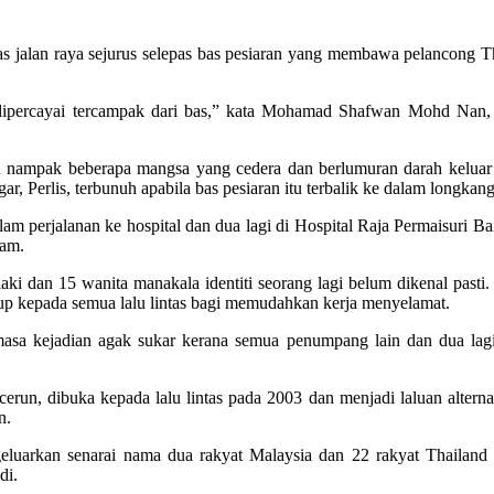
tas jalan raya sejurus selepas bas pesiaran yang membawa pelancong 
dipercayai tercampak dari bas,” kata Mohamad Shafwan Mohd Nan,
 nampak beberapa mangsa yang cedera dan berlumuran darah keluar d
 Perlis, terbunuh apabila bas pesiaran itu terbalik ke dalam longkang k
lam perjalanan ke hospital dan dua lagi di Hospital Raja Permaisuri B
wam.
laki dan 15 wanita manakala identiti seorang lagi belum dikenal past
tutup kepada semua lalu lintas bagi memudahkan kerja menyelamat.
asa kejadian agak sukar kerana semua penumpang lain dan dua lag
n, dibuka kepada lalu lintas pada 2003 dan menjadi laluan alternat
n.
ngeluarkan senarai nama dua rakyat Malaysia dan 22 rakyat Thaila
di.