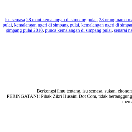
Isu semasa
28 maut kemalangan di simpang pulai
,
28 orang nama ma
pulai
,
kemalangan ngeri di simpang pulai
,
kemalangan ngeri di simpa
simpang pulai 2010
,
punca kemalangan di simpang pulai
,
senarai n
Berkongsi ilmu tentang, isu semasa, sukan, ekonom
PERINGATAN!! Pihak Zikri Husaini Dot Com, tidak bertanggungja
memad