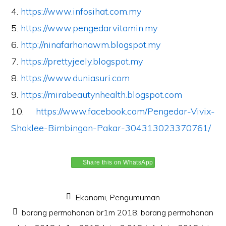
4.
https://www.infosihat.com.my
5.
https://www.pengedarvitamin.my
6.
http://ninafarhanawm.blogspot.
my
7.
https://prettyjeely.blogspot.
my
8.
https://www.duniasuri.com
9.
https://mirabeautynhealth.
blogspot.com
10.
https://www.facebook.com/
Pengedar-Vivix-
Shaklee-
Bimbingan-Pakar-
304313023370761/
Share this on WhatsApp
Ekonomi
,
Pengumuman
borang permohonan br1m 2018
,
borang permohonan