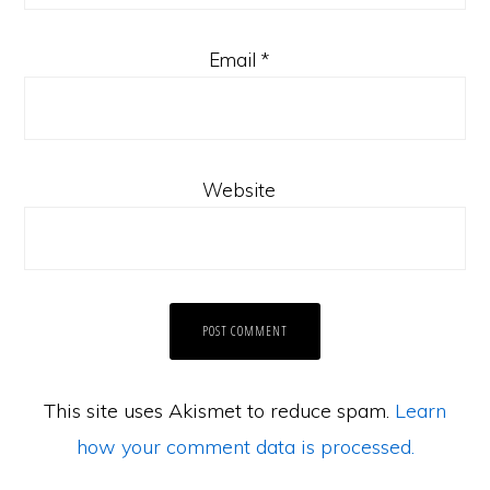
Email
*
Website
This site uses Akismet to reduce spam.
Learn
Laman Website/ Blog ini didaftarkan dibawah syarikat ZIKRI TECHNO
ENTERPRISE (JR0050749-T) beralamat di POS 157, KAMPUNG PARIT
NO2, JALAN YUSOF, 83610, MUAR, JOHOR.
how your comment data is processed.