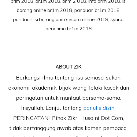
brim 2018
,
br1m 2018
,
brim 2 018
,
info brim 2018
,
isi
borang online br1m 2018
,
panduan br1m 2018
,
panduan isi borang brim secara online 2018
,
syarat
penerima br1m 2018
ABOUT
ZIK
Berkongsi ilmu tentang, isu semasa, sukan,
ekonomi, akademik, bijak wang, lelaki kacak dan
peringatan untuk manfaat bersama-sama.
Insyallah. Lanjut tentang
penulis disini
PERINGATAN!! Pihak Zikri Husaini Dot Com,
tidak bertanggungjawab atas komen pembaca.