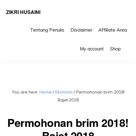
ZIKRI HUSAINI
Tentang Penulis
Disclaimer
Affiliate Area
Skip
Skip
Sho
to
to
My account
Shop
Sea
primary
main
navigation
content
You are here:
Home
/
Ekonomi
/
Permohonan brim 2018!
Bajet 2018
Permohonan brim 2018!
Bajet 2018