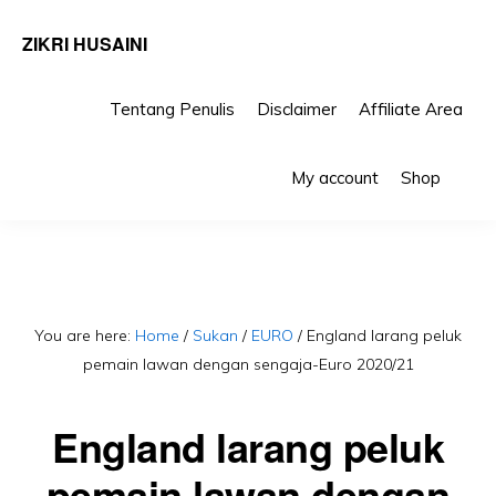
ZIKRI HUSAINI
Tentang Penulis
Disclaimer
Affiliate Area
Skip
Skip
Sho
to
to
My account
Shop
Sea
primary
main
navigation
content
You are here:
Home
/
Sukan
/
EURO
/
England larang peluk
pemain lawan dengan sengaja-Euro 2020/21
England larang peluk
pemain lawan dengan