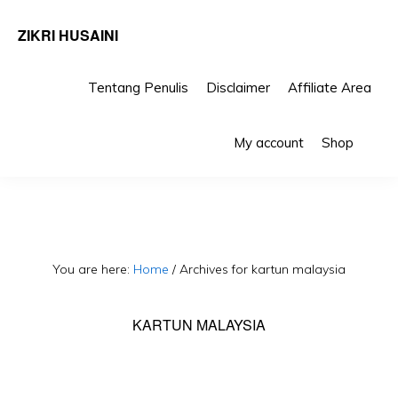
ZIKRI HUSAINI
Tentang Penulis
Disclaimer
Affiliate Area
Skip
Skip
Sho
to
to
My account
Shop
Sea
primary
main
navigation
content
You are here:
Home
/
Archives for kartun malaysia
KARTUN MALAYSIA