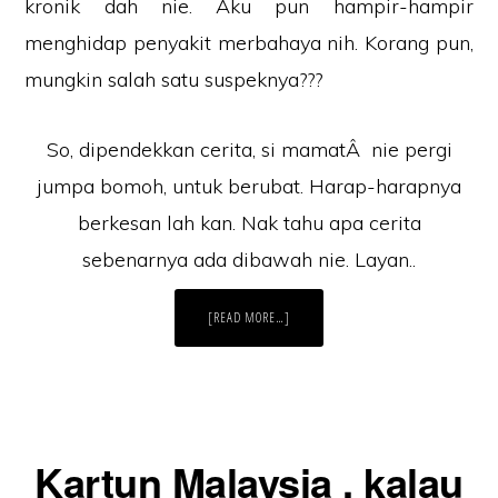
kronik dah nie. Aku pun hampir-hampir
menghidap penyakit merbahaya nih. Korang pun,
mungkin salah satu suspeknya???
So, dipendekkan cerita, si mamatÂ nie pergi
jumpa bomoh, untuk berubat. Harap-harapnya
berkesan lah kan. Nak tahu apa cerita
sebenarnya ada dibawah nie. Layan..
ABOUT
[READ MORE…]
KARTUN
MALAYSIA
:
KETAGIH
YANG
MEMANG
DAH
KRONIK!!
BOMOH
PUN
Kartun Malaysia , kalau
TAK
MAMPU
MENYEMBUHKANNYA