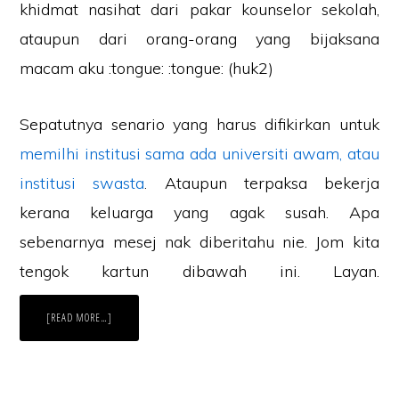
khidmat nasihat dari pakar kounselor sekolah,
ataupun dari orang-orang yang bijaksana
macam aku :tongue: :tongue: (huk2)
Sepatutnya senario yang harus difikirkan untuk
memilhi institusi sama ada universiti awam, atau
institusi swasta
. Ataupun terpaksa bekerja
kerana keluarga yang agak susah. Apa
sebenarnya mesej nak diberitahu nie. Jom kita
tengok kartun dibawah ini. Layan.
ABOUT
[READ MORE…]
KARTUN
MALAYSIA:BELAJAR
RAJIN-
RAJIN
LEPAS
NIE
NAK