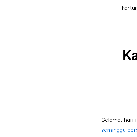
kartun
Ka
Selamat hari i
seminggu berc