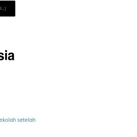
ABOUT
RE…]
KARTUN
MALAYSIA:
KERJA-
KERJA
SAMPAI
TUA!!
sia
ekolah setelah