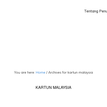
Tentang Penu
Skip
Skip
to
to
primary
main
navigation
content
You are here:
Home
/
Archives for kartun malaysia
KARTUN MALAYSIA