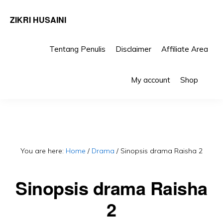
ZIKRI HUSAINI
Tentang Penulis
Disclaimer
Affiliate Area
Skip
Skip
Sho
to
to
My account
Shop
Sea
primary
main
navigation
content
You are here:
Home
/
Drama
/
Sinopsis drama Raisha 2
Sinopsis drama Raisha
2