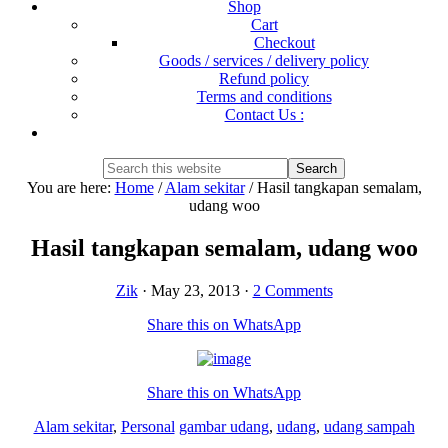
Shop
Cart
Checkout
Goods / services / delivery policy
Refund policy
Terms and conditions
Contact Us :
Show
Search
Search
this
Hide
You are here:
Home
/
Alam sekitar
/
Hasil tangkapan semalam,
website
Search
udang woo
Hasil tangkapan semalam, udang woo
Zik
·
May 23, 2013
·
2 Comments
Share this on WhatsApp
Share this on WhatsApp
Alam sekitar
,
Personal
gambar udang
,
udang
,
udang sampah