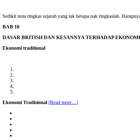
Besar
Dunia?
Sedikit nota ringkas sejarah yang tak berapa nak ringkaslah. Harapnya
BAB 10
DASAR BRITISH DAN KESANNYA TERHADAP EKONOM
Ekonomi traditional
about
Ekonomi Tradisional
[Read more…]
Nota
ringkas
sejarah
tingkatan
4
,