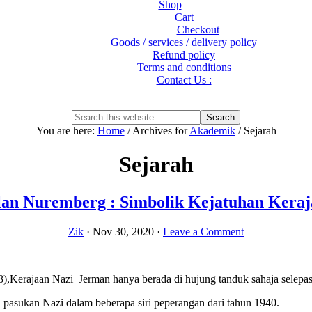
Shop
Cart
Checkout
Goods / services / delivery policy
Refund policy
Terms and conditions
Contact Us :
Show
Search
Search
this
Hide
You are here:
Home
/
Archives for
Akademik
/
Sejarah
website
Search
Sejarah
lan Nuremberg : Simbolik Kejatuhan Keraj
Zik
·
Nov 30, 2020
·
Leave a Comment
3),Kerajaan Nazi Jerman hanya berada di hujung tanduk sahaja selepa
n pasukan Nazi dalam beberapa siri peperangan dari tahun 1940.