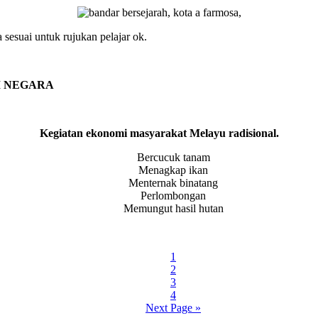
 sesuai untuk rujukan pelajar ok.
I NEGARA
Kegiatan ekonomi masyarakat Melayu radisional.
Bercucuk tanam
Menagkap ikan
Menternak binatang
Perlombongan
Memungut hasil hutan
Page
1
Page
2
Page
3
Page
4
Go
Next Page »