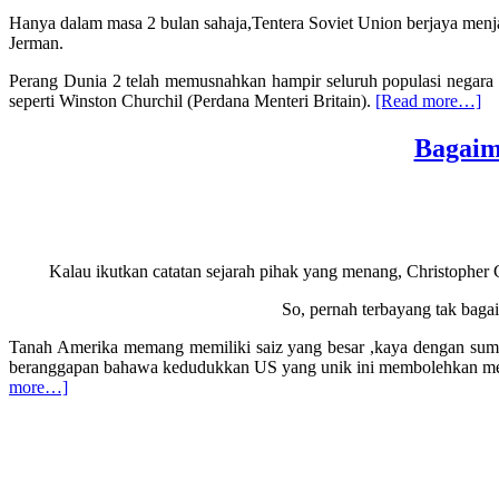
Hanya dalam masa 2 bulan sahaja,Tentera Soviet Union berjaya menj
Jerman.
Perang Dunia 2 telah memusnahkan hampir seluruh populasi negara 
ab
seperti Winston Churchil (Perdana Menteri Britain).
[Read more…]
Pe
Nu
Bagaim
:
Si
Ke
Ke
Na
Kalau ikutkan catatan sejarah pihak yang menang, Christopher
So, pernah terbayang tak baga
Tanah Amerika memang memiliki saiz yang besar ,kaya dengan sumber
beranggapan bahawa kedudukkan US yang unik ini membolehkan mere
about
more…]
Bagaimana
Amerika
Bangkit
Sebagai
Kuasa