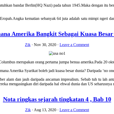
atuhkan bandar Berlin(HQ Nazi) pada tahun 1945.Maka dengan itu berak
Eropah.Angka kematian sebanyak 64 juta adalah satu mimpi ngeri dan
out
ngadilan
remberg
ana Amerika Bangkit Sebagai Kuasa Besar
mbolik
Zik
·
Nov 30, 2020
·
Leave a Comment
jatuhan
rajaan
zi
 Columbus merupakan orang pertama jumpa benua amerika.Pada 20 okto
imana Amerika Syarikat boleh jadi kuasa besar dunia? Daripada ‘no one
 alam dan jauh daripada ancaman imprealism. Sebab tuh tu lah antara 
ka mengasingkan diri daripada hal ehwal dunia dan US seharusnya m
Nota ringkas sejarah tingkatan 4 , Bab 10
Zik
·
Aug 13, 2020
·
Leave a Comment