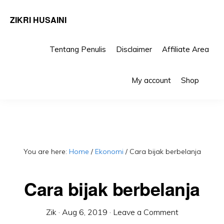
ZIKRI HUSAINI
Tentang Penulis
Disclaimer
Affiliate Area
Skip
Skip
Sho
to
to
My account
Shop
Sea
primary
main
navigation
content
You are here:
Home
/
Ekonomi
/
Cara bijak berbelanja
Cara bijak berbelanja
Zik
·
Aug 6, 2019
·
Leave a Comment