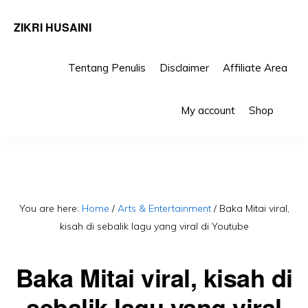
ZIKRI HUSAINI
Tentang Penulis
Disclaimer
Affiliate Area
Skip
Skip
Sho
to
to
My account
Shop
Sea
primary
main
navigation
content
You are here:
Home
/
Arts & Entertainment
/
Baka Mitai viral,
kisah di sebalik lagu yang viral di Youtube
Baka Mitai viral, kisah di
sebalik lagu yang viral