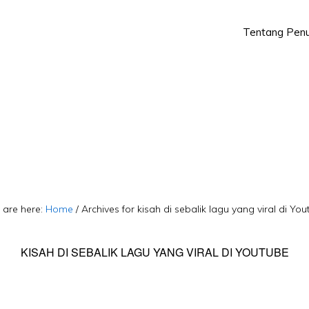
Tentang Penu
Skip
Skip
to
to
primary
main
navigation
content
 are here:
Home
/
Archives for kisah di sebalik lagu yang viral di You
KISAH DI SEBALIK LAGU YANG VIRAL DI YOUTUBE