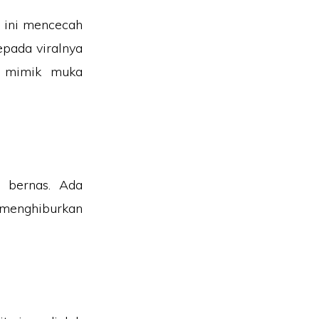
t ini mencecah
epada viralnya
a mimik muka
 bernas. Ada
menghiburkan