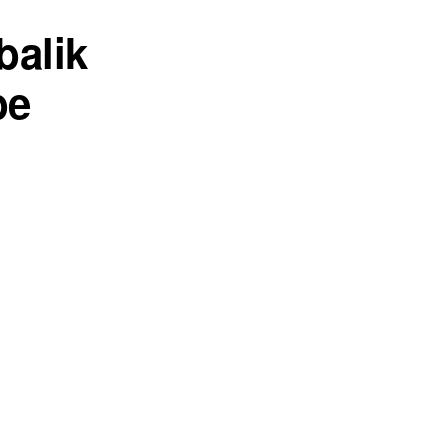
balik
be