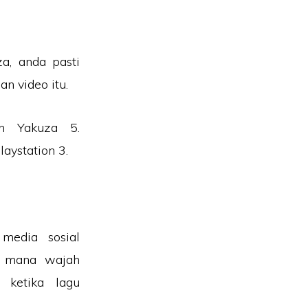
, anda pasti
n video itu.
ah Yakuza 5.
aystation 3.
media sosial
g mana wajah
 ketika lagu