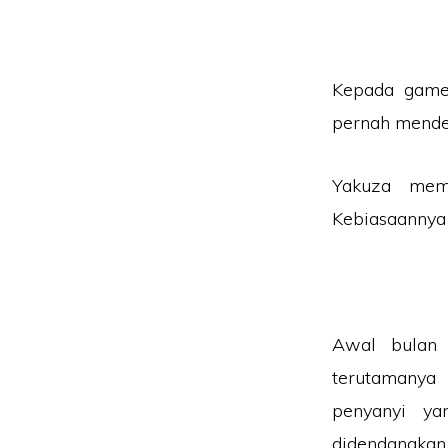
Kepada game
pernah menden
Yakuza memp
Kebiasaannya 
Awal bulan 
terutamanya
penyanyi ya
didendangkan