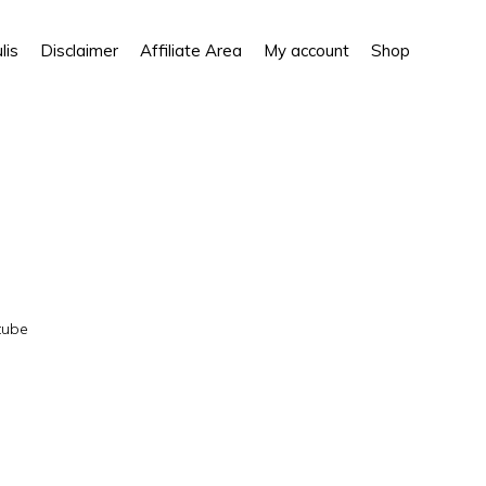
Show
lis
Disclaimer
Affiliate Area
My account
Shop
Search
tube