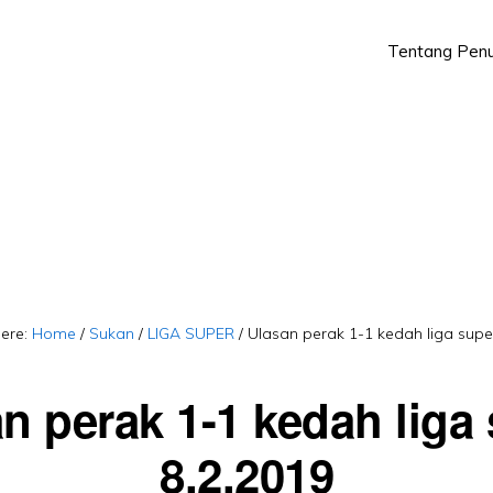
Tentang Penu
Skip
Skip
to
to
primary
main
navigation
content
here:
Home
/
Sukan
/
LIGA SUPER
/
Ulasan perak 1-1 kedah liga supe
n perak 1-1 kedah liga
8.2.2019