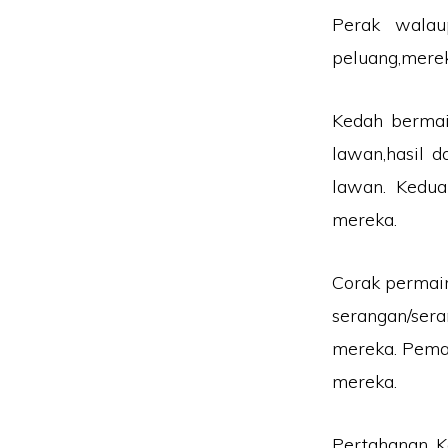
Perak walau
peluang,merek
Kedah bermai
lawan,hasil d
lawan. Kedu
mereka.
Corak permain
serangan/se
mereka. Pema
mereka.
Pertahanan K