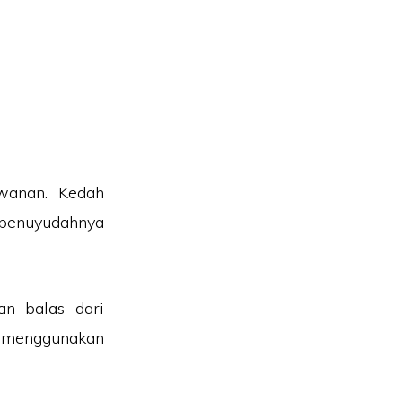
awanan. Kedah
 penuyudahnya
n balas dari
 menggunakan