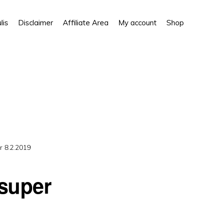
Show
lis
Disclaimer
Affiliate Area
My account
Shop
Search
r 8.2.2019
 super