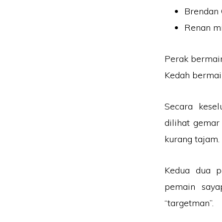
Brendan 
Renan mi
Perak bermain
Kedah bermai
Secara kesel
dilihat gema
kurang tajam.
Kedua dua p
pemain saya
“targetman”.