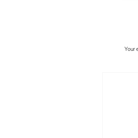
Reader
Interacti
Your 