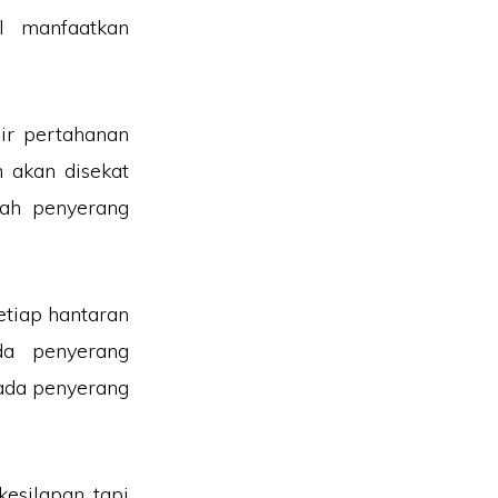
l manfaatkan
ir pertahanan
n akan disekat
ah penyerang
etiap hantaran
da penyerang
ada penyerang
esilapan tapi