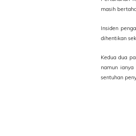
masih bertaha
Insiden peng
dihentikan sek
Kedua dua pa
namun ianya 
sentuhan pen