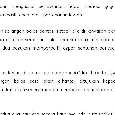
pun menguasai perlawanan, tetapi mereka gaga
a masih gagal atasi pertahanan lawan.
n serangan balas pantas. Tetapi bila di kawasan akh
ari gerakan serangan balas mereka tidak menjadi,da
a dua pasukan memperbaiki aspek sentuhan penyud
an kedua-dua pasukan lebih kepada “direct football”,s
rangan balas pasti akan dihantar ditujukan kepa
in lain akan segera mampu membekalkan hantaran p
edua dua pasukan secara kasarnya ada buat sedikit k