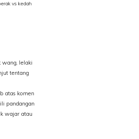
perak vs kedah
 wang, lelaki
jut tentang
ab atas komen
ili pandangan
k wajar atau