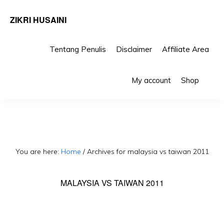
ZIKRI HUSAINI
Tentang Penulis
Disclaimer
Affiliate Area
Skip
Skip
Sho
to
to
My account
Shop
Sea
primary
main
navigation
content
You are here:
Home
/
Archives for malaysia vs taiwan 2011
MALAYSIA VS TAIWAN 2011