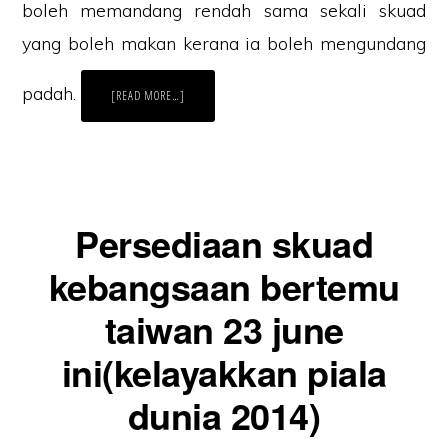
boleh memandang rendah sama sekali skuad
yang boleh makan kerana ia boleh mengundang
padah.
ABOUT
[READ MORE…]
KEPUTUSAN
TERKINI
MALAYSIA
VS
TAIWAN
29
JUNE
2011
(BUKIT
JALIL)
Persediaan skuad
kebangsaan bertemu
taiwan 23 june
ini(kelayakkan piala
dunia 2014)