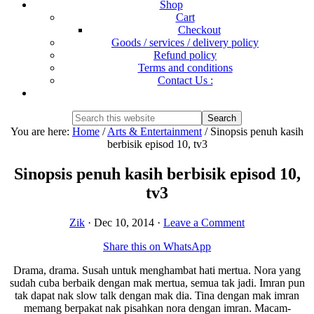
Shop
Cart
Checkout
Goods / services / delivery policy
Refund policy
Terms and conditions
Contact Us :
Show
Search
Search
this
Hide
You are here:
Home
/
Arts & Entertainment
/
Sinopsis penuh kasih
website
Search
berbisik episod 10, tv3
Sinopsis penuh kasih berbisik episod 10,
tv3
Zik
·
Dec 10, 2014
·
Leave a Comment
Share this on WhatsApp
Drama, drama. Susah untuk menghambat hati mertua. Nora yang
sudah cuba berbaik dengan mak mertua, semua tak jadi. Imran pun
tak dapat nak slow talk dengan mak dia. Tina dengan mak imran
memang berpakat nak pisahkan nora dengan imran. Macam-