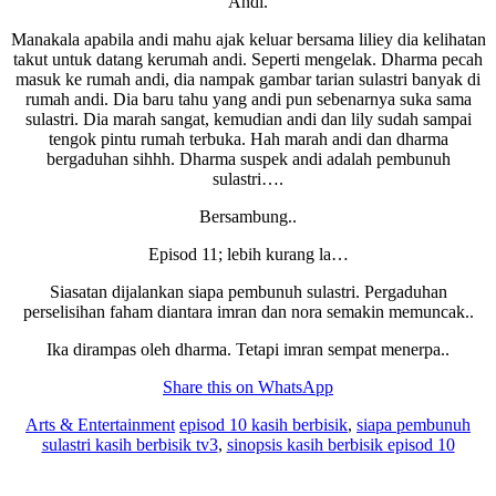
Andi.
Manakala apabila andi mahu ajak keluar bersama liliey dia kelihatan
takut untuk datang kerumah andi. Seperti mengelak. Dharma pecah
masuk ke rumah andi, dia nampak gambar tarian sulastri banyak di
rumah andi. Dia baru tahu yang andi pun sebenarnya suka sama
sulastri. Dia marah sangat, kemudian andi dan lily sudah sampai
tengok pintu rumah terbuka. Hah marah andi dan dharma
bergaduhan sihhh. Dharma suspek andi adalah pembunuh
sulastri….
Bersambung..
Episod 11; lebih kurang la…
Siasatan dijalankan siapa pembunuh sulastri. Pergaduhan
perselisihan faham diantara imran dan nora semakin memuncak..
Ika dirampas oleh dharma. Tetapi imran sempat menerpa..
Share this on WhatsApp
Arts & Entertainment
episod 10 kasih berbisik
,
siapa pembunuh
sulastri kasih berbisik tv3
,
sinopsis kasih berbisik episod 10