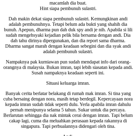
macamlah dia buat.
Hint siapa pembunuh sulastri.
Dah makin dekat siapa pembunuh sulastri. Kemungkinan andi
adalah pembunuhnya. Tetapi belum ada bukti yang shahih dia
bunuh. Apepun, dharma pun dah duk spy andi je nih. Apabila si lili
sudah mengehsyaki kejadian pelik bila bersama dengan andi. Dia
dah tahu dirinya dipergunakan, dan dia report sama dharma.
Dharma sangat marah dengan keadaan sebegini dan dia syak andi
adalah pembunuh sulastri.
Nampaknya pak kurniawan pun sudah mendapat info dari orang-
orangnya di malaysia. Bukan imran, tapi lebih siasatan kepada andi.
Susah nampaknya keadaan seperti ini.
Situasi keluarga imran.
Banyak cerita berlatar belakang di rumah mak imran. Si tina yang
cuba bersaing dengan nora, masih tetap berdegil. Kepercayaan nora
kepada imran sudah tidak seperti dulu. Yerla apabila imran dahulu
pernah menipunya selama 5 tahun. Sukar untuk dia percaya.
Berlarutan sehingga dia nak mintak cerai dengan imran. Tapi belum
cakap lagi, cuma dia meluahkan perasaan kepada rakannya di
singapura. Tapi perbualannya didengari oleh tina.