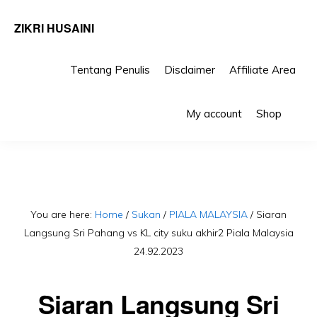
ZIKRI HUSAINI
Tentang Penulis
Disclaimer
Affiliate Area
Skip
Skip
Sho
to
to
My account
Shop
Sea
primary
main
navigation
content
You are here:
Home
/
Sukan
/
PIALA MALAYSIA
/
Siaran
Langsung Sri Pahang vs KL city suku akhir2 Piala Malaysia
24.92.2023
Siaran Langsung Sri