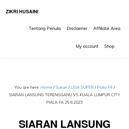
ZIKRI HUSAINI
Tentang Penulis
Disclaimer
Affiliate Area
Skip
Skip
Sho
to
to
My account
Shop
Sea
primary
main
navigation
content
You are here:
Home
/
Sukan
/
LIGA SUPER
/
Piala FA
/
SIARAN LANSUNG TERENGGANU VS KUALA LUMPUR CITY
PIALA FA 25.6.2023
SIARAN LANSUNG