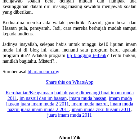
menjawab soalan berat dengan mudah dan nampak ada
kesungguhan dalam diri masing-masing sewaktu menjawab soalan
yang diberikan.
Kedua-dua mereka ada watak pendidik. Nazrul, guru besar dan
Hassan pula, pensyarah. Jadi, cara mereka berhujah mudah sampai
kepada audiens.
Jadinya insyallah, selepas habis untuk minggu ke10 liputan imam
muda ini di blog ini, akan menanti satu program baru, apakah
program itu?? Adakah program
tip blogging terbaik
? Tentu bukan,
nantilah bagitahu. Misteri?..
Sumber asal
bharian.com.my
Share this on WhatsApp
Kerohanian/Keagamaan
hadiah yang dimenangi buat imam muda
2011
,
im nazrul dan im hassan
,
imam muda hassan
,
imam muda
hassan juara imam muda 2 2011
,
imam muda nazrul
,
imam muda
nazrul juara imam muda 2 2011
,
imam muda zikri husaini 2011
,
juara imam muda 2011
About
Zik