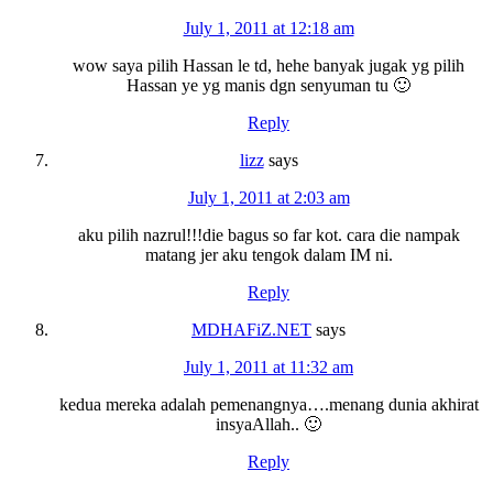
July 1, 2011 at 12:18 am
wow saya pilih Hassan le td, hehe banyak jugak yg pilih
Hassan ye yg manis dgn senyuman tu 🙂
Reply
lizz
says
July 1, 2011 at 2:03 am
aku pilih nazrul!!!die bagus so far kot. cara die nampak
matang jer aku tengok dalam IM ni.
Reply
MDHAFiZ.NET
says
July 1, 2011 at 11:32 am
kedua mereka adalah pemenangnya….menang dunia akhirat
insyaAllah.. 🙂
Reply