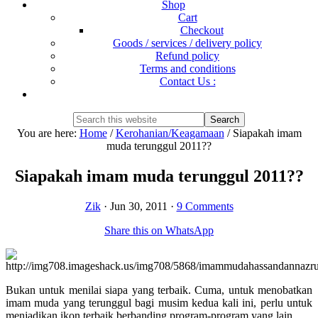
Shop
Cart
Checkout
Goods / services / delivery policy
Refund policy
Terms and conditions
Contact Us :
Show
Search
Search
this
Hide
You are here:
Home
/
Kerohanian/Keagamaan
/
Siapakah imam
website
Search
muda terunggul 2011??
Siapakah imam muda terunggul 2011??
Zik
·
Jun 30, 2011
·
9 Comments
Share this on WhatsApp
Bukan untuk menilai siapa yang terbaik. Cuma, untuk menobatkan
imam muda yang terunggul bagi musim kedua kali ini, perlu untuk
menjadikan ikon terbaik berbanding program-program yang lain.