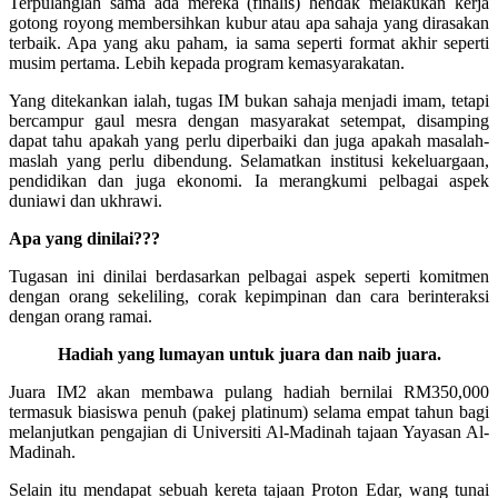
Terpulanglah sama ada mereka (finalis) hendak melakukan kerja
gotong royong membersihkan kubur atau apa sahaja yang dirasakan
terbaik. Apa yang aku paham, ia sama seperti format akhir seperti
musim pertama. Lebih kepada program kemasyarakatan.
Yang ditekankan ialah, tugas IM bukan sahaja menjadi imam, tetapi
bercampur gaul mesra dengan masyarakat setempat, disamping
dapat tahu apakah yang perlu diperbaiki dan juga apakah masalah-
maslah yang perlu dibendung. Selamatkan institusi kekeluargaan,
pendidikan dan juga ekonomi. Ia merangkumi pelbagai aspek
duniawi dan ukhrawi.
Apa yang dinilai???
Tugasan ini dinilai berdasarkan pelbagai aspek seperti komitmen
dengan orang sekeliling, corak kepimpinan dan cara berinteraksi
dengan orang ramai.
Hadiah yang lumayan untuk juara dan naib juara.
Juara IM2 akan membawa pulang hadiah bernilai RM350,000
termasuk biasiswa penuh (pakej platinum) selama empat tahun bagi
melanjutkan pengajian di Universiti Al-Madinah tajaan Yayasan Al-
Madinah.
Selain itu mendapat sebuah kereta tajaan Proton Edar, wang tunai