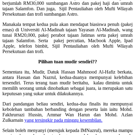
berjumlah RM30,000 sumbangan Astro dan pakej haji dan umrah
tajaan Salamfon. Dan juga, Sijil Pentauliahan oleh Mufti Wilayah
Persekutuan dan trofi sumbangan Astro.
Manakala tempat kedua pula akan mendapat biasiswa penuh (pakej
emas) di Universiti Al-Madinah tajaan Yayasan Al-Madinah, wang
tunai RM20,000, pakej perabot tajaan Jatimas serta pakej umrah
tajaan Salamfon. Serta pakej percutian, Macbook Apple, Ipad
Apple, telefon bimbit, Sijil Pentauliahan oleh Mufti Wilayah
Persekutuan dan trofi.
Pilihan tuan mudir sendiri??
Sementara itu, Mudir, Datuk Hassan Mahmood Al-Hafiz berkata,
antara Hassan dan Nazrul, kedua-duanya mempunyai kelebihan
tersendiri. Terus terang tuan mudir beritahu, kalau diminta untuk
memilih seorang untuk dinobatkan sebagai juara, ia merupakan satu
keputusan yang sukar untuk dilakukannya.
Dari pandangan beliau sendiri, kedua-dua finalis itu mempunyai
kebolehan tambahan berbanding dengan peserta lain iaitu Mohd.
Fakhrurrazi Hussin, Ammar Wan Harun dan Mohd. Azlan
Zulkarnain
yang tersingkir pada minggu kesembilan.
Selain boleh menyanyi (merujuk kepada IMNazrul), mereka mampu