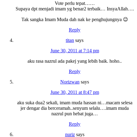
Vote perlu tepat……
Supaya dpt menjadi imam yg benar2 terbaik… InsyaAllah….
Tak sangka Imam Muda dah nak ke penghujungnya 😉
Reply
titan
says
June 30, 2011 at 7:14 pm
aku rasa nazrul ada pakej yang lebih baik. hoho..
Reply
Norizwan
says
June 30, 2011 at 8:47 pm
aku suka dua2 sekali, imam muda hassan ni…macam selesa
jer dengar dia berceramah..senyum selalu….imam muda
nazrul pun hebat juga…
Reply
nuriz
says