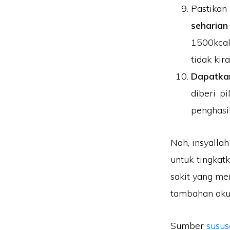
Pastika
seharia
1500kcal
tidak kir
Dapatka
diberi p
penghasil
Nah, insyallah
untuk tingkat
sakit yang me
tambahan aku 
Sumber
susus