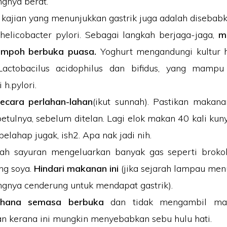
nya berat.
 kajian yang menunjukkan gastrik juga adalah diseba
 helicobacter pylori. Sebagai langkah berjaga-jaga,
m
empoh berbuka puasa.
Yoghurt mengandungi kultur 
Lactobacilus acidophilus dan bifidus, yang mamp
 h.pylori.
ecara perlahan-lahan
(ikut sunnah). Pastikan makan
etulnya, sebelum ditelan. Lagi elok makan 40 kali kuny
elahap jugak, ish2. Apa nak jadi nih.
ah sayuran mengeluarkan banyak gas seperti brokoli
ng soya.
Hindari makanan ini
(jika sejarah lampau me
nya cenderung untuk mendapat gastrik).
rhana semasa berbuka
dan tidak mengambil mak
an kerana ini mungkin menyebabkan sebu hulu hati.