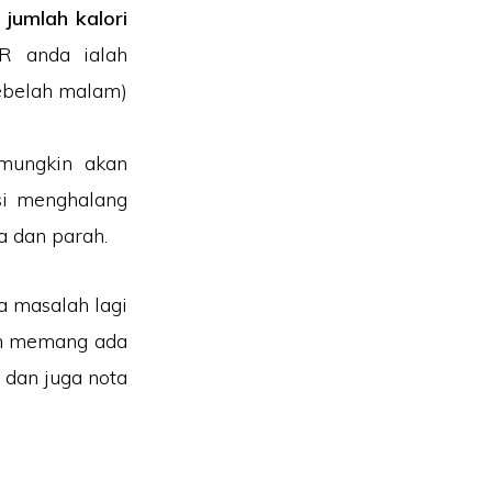
jumlah kalori
CR anda ialah
sebelah malam)
 mungkin akan
gsi menghalang
ra dan parah.
da masalah lagi
dan memang ada
 dan juga nota