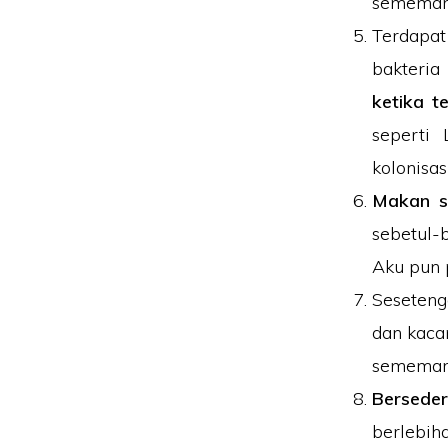
sememang
Terdapat
bakteria
ketika t
seperti 
kolonisasi
Makan s
sebetul-b
Aku pun p
Seseteng
dan kaca
sememang
Bersede
berlebih