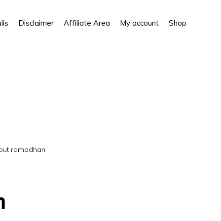
Show
lis
Disclaimer
Affiliate Area
My account
Shop
Search
mbut ramadhan
m