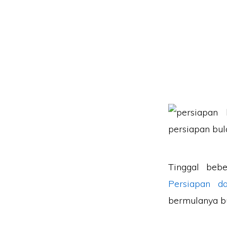
Tinggal beb
Persiapan da
bermulanya bu