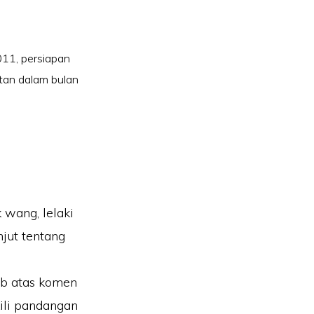
011
,
persiapan
atan dalam bulan
 wang, lelaki
jut tentang
ab atas komen
ili pandangan