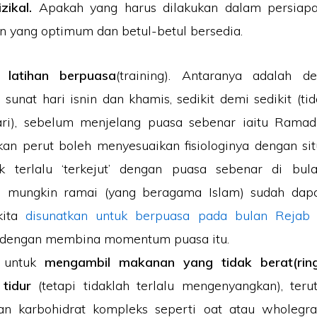
zikal.
Apakah yang harus dilakukan dalam persiapan
 yang optimum dan betul-betul bersedia.
 latihan berpuasa
(training). Antaranya adalah 
sunat hari isnin dan khamis, sedikit demi sedikit (ti
ari), sebelum menjelang puasa sebenar iaitu Ramadh
an perut boleh menyesuaikan fisiologinya dengan si
k terlalu ‘terkejut’ dengan puasa sebenar di bu
g mungkin ramai (yang beragama Islam) sudah dap
kita
disunatkan untuk berpuasa pada bulan Rejab
 dengan membina momentum puasa itu.
n untuk
mengambil makanan yang tidak berat(rin
tidur
(tetapi tidaklah terlalu mengenyangkan), ter
an karbohidrat kompleks seperti oat atau wholegrai