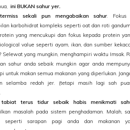
mua,
ini BUKAN sahur yer.
termiss sekali pun mengabaikan sahur
. Fokus
lan karbohidrat kompleks seperti oat dan roti gandu
rotein yang mencukupi dan fokus kepada protein y
iological value seperti ayam, ikan, dan sumber kekaca
? Selewat yang mungkin, menghampiri waktu Imsak. 
an sahur anda sebaik mungkin agar anda mempuny
i untuk makan semua makanan yang diperlukan. Jang
n selamba redah jer. (tetapi masih lagi sah pua
.
 tabiat terus tidur sebaik habis menikmati sah
lkan masalah pada sistem penghadaman. Malah, sa
p seperti sarapan pagi anda dan makanan ya