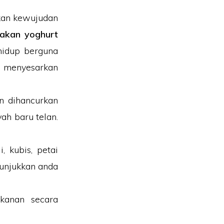
bkan kewujudan
akan yoghurt
hidup berguna
u menyesarkan
an dihancurkan
ah baru telan.
, kubis, petai
nunjukkan anda
anan secara