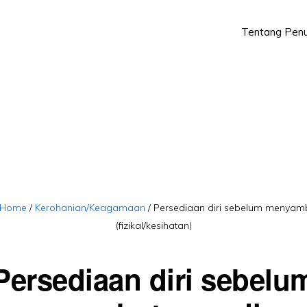
Tentang Penu
Skip
Skip
to
to
primary
main
navigation
content
Home
/
Kerohanian/Keagamaan
/
Persediaan diri sebelum menya
(fizikal/kesihatan)
Persediaan diri sebelu