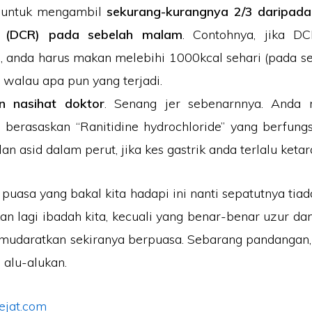
n untuk mengambil
sekurang-kurangnya 2/3 daripada 
n (DCR) pada sebelah malam
. Contohnya, jika D
, anda harus makan melebihi 1000kcal sehari (pada 
a walau apa pun yang terjadi.
n nasihat doktor
. Senang jer sebenarnnya. Anda
il berasaskan “Ranitidine hydrochloride” yang berfun
an asid dalam perut, jika kes gastrik anda terlalu keta
 puasa yang bakal kita hadapi ini nanti sepatutnya tia
kan lagi ibadah kita, kecuali yang benar-benar uzur 
mudaratkan sekiranya berpuasa. Sebarang pandangan,
alu-alukan.
ejat.com