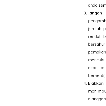
anda se
Jangan 
pengambi
jumlah p
rendah b
bersahur
pemakan
mencukup
azan pu
berhenti)
Elakkan
menimbu
diangga