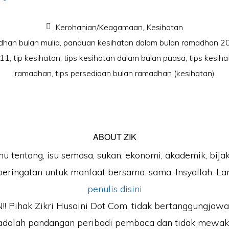
Kerohanian/Keagamaan
,
Kesihatan
dhan bulan mulia
,
panduan kesihatan dalam bulan ramadhan 2
011
,
tip kesihatan
,
tips kesihatan dalam bulan puasa
,
tips kesih
ramadhan
,
tips persediaan bulan ramadhan (kesihatan)
ABOUT
ZIK
mu tentang, isu semasa, sukan, ekonomi, akademik, bijak
peringatan untuk manfaat bersama-sama. Insyallah. Lan
penulis disini
 Pihak Zikri Husaini Dot Com, tidak bertanggungjaw
adalah pandangan peribadi pembaca dan tidak mewak