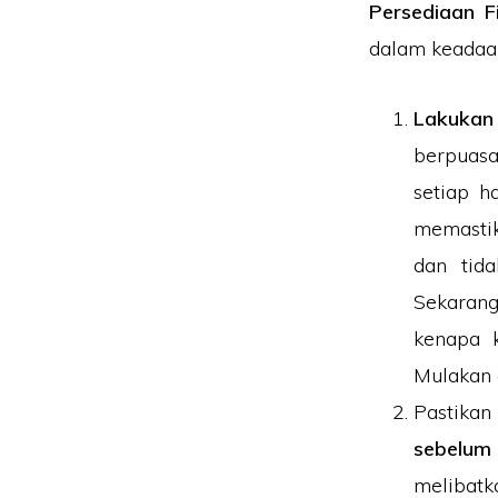
Persediaan Fi
dalam keadaan
Lakukan
berpuasa 
setiap h
memastik
dan tida
Sekaran
kenapa 
Mulakan
Pastika
sebelum 
melibatk