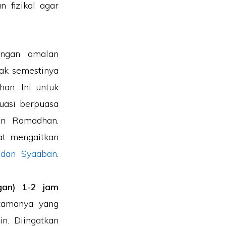
 fizikal agar
dengan amalan
dak semestinya
an. Ini untuk
tuasi berpuasa
lan Ramadhan.
at mengaitkan
 dan Syaaban
.
gan) 1-2 jam
utamanya yang
n. Diingatkan