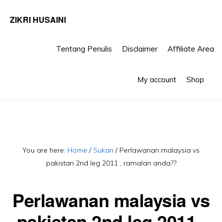
ZIKRI HUSAINI
Tentang Penulis
Disclaimer
Affiliate Area
Skip
Skip
S
to
to
My account
Shop
Se
primary
main
navigation
content
You are here:
Home
/
Sukan
/
Perlawanan malaysia vs
pakistan 2nd leg 2011 , ramalan anda??
Perlawanan malaysia vs
pakistan 2nd leg 2011 ,