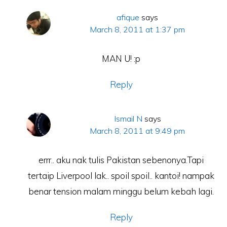
afique
says
March 8, 2011 at 1:37 pm
MAN U! :p
Reply
Ismail N
says
March 8, 2011 at 9:49 pm
errr.. aku nak tulis Pakistan sebenonya.Tapi
tertaip Liverpool lak.. spoil spoil.. kantoi! nampak
benar tension malam minggu belum kebah lagi.
Reply