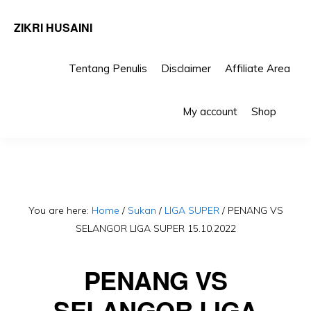
ZIKRI HUSAINI
Tentang Penulis
Disclaimer
Affiliate Area
Skip
Skip
Sho
to
to
My account
Shop
Sea
primary
main
navigation
content
You are here:
Home
/
Sukan
/
LIGA SUPER
/
PENANG VS
SELANGOR LIGA SUPER 15.10.2022
PENANG VS
SELANGOR LIGA