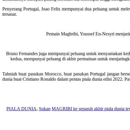
Penyerang Portugal, Joao Felix mempunyai dua peluang untuk melet
tersasar.
Pemain Maghribi, Youssef En-Nesyri menjar
Bruno Fernandes juga mempunyai peluang untuk menyamakan kedud
kedua, mempunyai peluang di akhir permainan untuk menjaringk
Tahniah buat pasukan Morocco, buat pasukan Portugal jangan bersed
dunia buat Cristiano Ronaldo dalam pentas piala dunia edisi 2022. Pa
PIALA DUNIA
,
Sukan
MAGRIBI ke separuh akhir piala dunia te