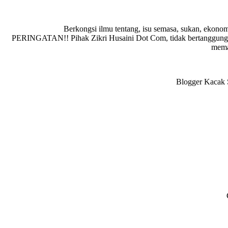
Berkongsi ilmu tentang, isu semasa, sukan, ekonom
PERINGATAN!! Pihak Zikri Husaini Dot Com, tidak bertanggungja
memad
Blogger Kacak S
Reader
Interactions