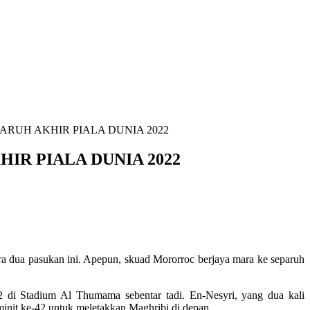
ARUH AKHIR PIALA DUNIA 2022
IR PIALA DUNIA 2022
ra dua pasukan ini. Apepun, skuad Mororroc berjaya mara ke separuh
 di Stadium Al Thumama sebentar tadi. En-Nesyri, yang dua kali
minit ke-42 untuk meletakkan Maghribi di depan.