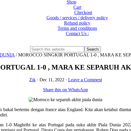
Shop
Cart
Checkout
Goods / services / delivery policy
Refund policy
Terms and conditions
Contact Us :
Show
Search
Search
this
Hide
 DUNIA
/
MOROCCO SINGKIR PORTUGAL 1-0 , MARA KE SEP
website
Search
RTUGAL 1-0 , MARA KE SEPARUH AKH
Zik
·
Dec 11, 2022
·
Leave a Comment
Share this on WhatsApp
n bakal bertemu dengan france atau England. Kita akan ketahui dianta
diri.
1-0 Maghribi ke atas Portugal pada suku akhir Piala Dunia 2022
 penjaga gol Portugal, Diogo Costa dan pertahanan, Ruben Dias pada 