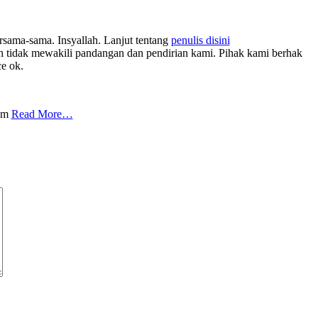
rsama-sama. Insyallah. Lanjut tentang
penulis disini
tidak mewakili pandangan dan pendirian kami. Pihak kami berhak
ce ok.
com
Read More…