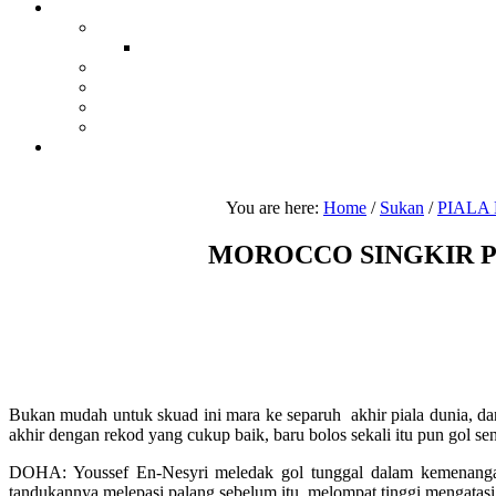
You are here:
Home
/
Sukan
/
PIALA
MOROCCO SINGKIR PO
Bukan mudah untuk skuad ini mara ke separuh akhir piala dunia, da
akhir dengan rekod yang cukup baik, baru bolos sekali itu pun gol sen
DOHA: Youssef En-Nesyri meledak gol tunggal dalam kemenangan 
tandukannya melepasi palang sebelum itu, melompat tinggi mengatasi