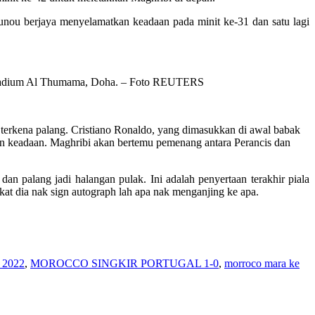
unou berjaya menyelamatkan keadaan pada minit ke-31 dan satu lagi
i Stadium Al Thumama, Doha. – Foto REUTERS
rkena palang. Cristiano Ronaldo, yang dimasukkan di awal babak
n keadaan. Maghribi akan bertemu pemenang antara Perancis dan
n palang jadi halangan pulak. Ini adalah penyertaan terakhir piala
ekat dia nak sign autograph lah apa nak menganjing ke apa.
2022
,
MOROCCO SINGKIR PORTUGAL 1-0
,
morroco mara ke