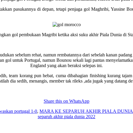
akkan pasukannya di depan, tetapi penjaga gol Maghribi, Yassine Bo
ingkan gol pembukaan Magribi ketika aksi suku akhir Piala Dunia d
ukan sebelum rehat, namun rembatannya dari sebelah kanan padang te
an gol untuk Portugal, namun Bounou sekali lagi pantas menyelamatka
England yang akan beraksi selepas ini.
ih, team korang pun hebat, cuma dibahagian finishing kurang tajam da
stilah dia sedih, menangis, member tak rileks ,ada jugak yang datang d
Share this on WhatsApp
waskan portugal 1-0
,
MARA KE SEPARUH AKHIR PIALA DUNIA 
separuh akhir piala dunia 2022