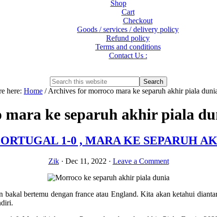
Shop
Cart
Checkout
Goods / services / delivery policy
Refund policy
Terms and conditions
Contact Us :
Show
Search
Search
this
Hide
re here:
Home
/
Archives for morroco mara ke separuh akhir piala duni
website
Search
 mara ke separuh akhir piala du
RTUGAL 1-0 , MARA KE SEPARUH AKH
Zik
·
Dec 11, 2022
·
Leave a Comment
n bakal bertemu dengan france atau England. Kita akan ketahui dianta
diri.