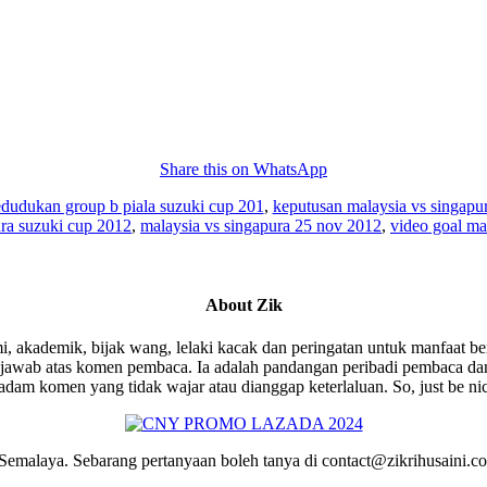
Share this on WhatsApp
dudukan group b piala suzuki cup 201
,
keputusan malaysia vs singapu
ura suzuki cup 2012
,
malaysia vs singapura 25 nov 2012
,
video goal ma
About
Zik
i, akademik, bijak wang, lelaki kacak dan peringatan untuk manfaat be
wab atas komen pembaca. Ia adalah pandangan peribadi pembaca dan 
am komen yang tidak wajar atau dianggap keterlaluan. So, just be ni
emalaya. Sebarang pertanyaan boleh tanya di contact@zikrihusaini.