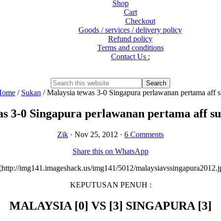
Shop
Cart
Checkout
Goods / services / delivery policy
Refund policy
Terms and conditions
Contact Us :
Show
Search
Search
this
Hide
Home
/
Sukan
/
Malaysia tewas 3-0 Singapura perlawanan pertama aff 
website
Search
as 3-0 Singapura perlawanan pertama aff su
Zik
·
Nov 25, 2012
·
6 Comments
Share this on WhatsApp
KEPUTUSAN PENUH :
MALAYSIA [0] VS [3] SINGAPURA [3]