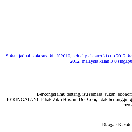
Sukan
jadual piala suzuki aff 2010
,
jadual piala suzuki cup 2012
,
ke
2012
,
malaysia kalah 3-0 singap
Berkongsi ilmu tentang, isu semasa, sukan, ekonom
PERINGATAN!! Pihak Zikri Husaini Dot Com, tidak bertanggungja
memad
Blogger Kacak S