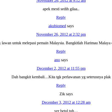
November 26, 2012 at 9:12 am
apek mesti sedih gilaa..
Reply
akubiomed
says
November 26, 2012 at 2:32 pm
ak lawan untuk melepasi pemain Malaysia. Bangkitlah Harimau Malaya 
Reply
ano
says
December 2, 2012 at 11:55 pm
Dah bangkit kembali…Kita tgk perlawanan yg seterusnya plak
Reply
Zik
says
December 3, 2012 at 12:28 am
yer betul tuh…