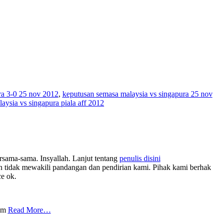
ra 3-0 25 nov 2012
,
keputusan semasa malaysia vs singapura 25 nov
laysia vs singapura piala aff 2012
rsama-sama. Insyallah. Lanjut tentang
penulis disini
tidak mewakili pandangan dan pendirian kami. Pihak kami berhak
ce ok.
com
Read More…