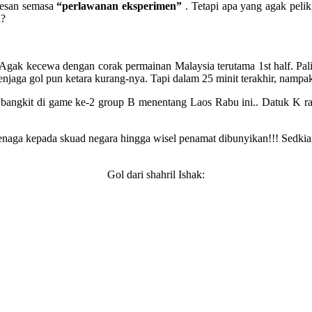
ikesan semasa
“perlawanan eksperimen”
. Tetapi apa yang agak peli
n?
 Agak kecewa dengan corak permainan Malaysia terutama 1st half. Pa
njaga gol pun ketara kurang-nya. Tapi dalam 25 minit terakhir, nampa
angkit di game ke-2 group B menentang Laos Rabu ini.. Datuk K raja
tenaga kepada skuad negara hingga wisel penamat dibunyikan!!! Sedkia
Gol dari shahril Ishak: