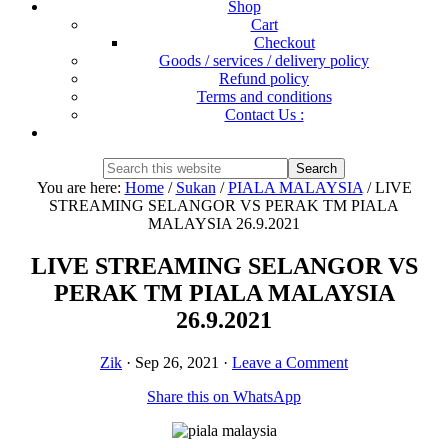
Shop
Cart
Checkout
Goods / services / delivery policy
Refund policy
Terms and conditions
Contact Us :
Show
Search
Search
this
Hide
You are here:
Home
/
Sukan
/
PIALA MALAYSIA
/
LIVE
website
Search
STREAMING SELANGOR VS PERAK TM PIALA
MALAYSIA 26.9.2021
LIVE STREAMING SELANGOR VS
PERAK TM PIALA MALAYSIA
26.9.2021
Zik
·
Sep 26, 2021
·
Leave a Comment
Share this on WhatsApp