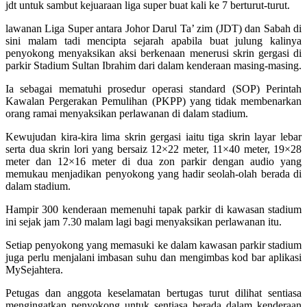
jdt untuk sambut kejuaraan liga super buat kali ke 7 berturut-turut.
lawanan Liga Super antara Johor Darul Ta’ zim (JDT) dan Sabah di
sini malam tadi mencipta sejarah apabila buat julung kalinya
penyokong menyaksikan aksi berkenaan menerusi skrin gergasi di
parkir Stadium Sultan Ibrahim dari dalam kenderaan masing-masing.
Ia sebagai mematuhi prosedur operasi standard (SOP) Perintah
Kawalan Pergerakan Pemulihan (PKPP) yang tidak membenarkan
orang ramai menyaksikan perlawanan di dalam stadium.
Kewujudan kira-kira lima skrin gergasi iaitu tiga skrin layar lebar
serta dua skrin lori yang bersaiz 12×22 meter, 11×40 meter, 19×28
meter dan 12×16 meter di dua zon parkir dengan audio yang
memukau menjadikan penyokong yang hadir seolah-olah berada di
dalam stadium.
Hampir 300 kenderaan memenuhi tapak parkir di kawasan stadium
ini sejak jam 7.30 malam lagi bagi menyaksikan perlawanan itu.
Setiap penyokong yang memasuki ke dalam kawasan parkir stadium
juga perlu menjalani imbasan suhu dan mengimbas kod bar aplikasi
MySejahtera.
Petugas dan anggota keselamatan bertugas turut dilihat sentiasa
mengingatkan penyokong untuk sentiasa berada dalam kenderaan