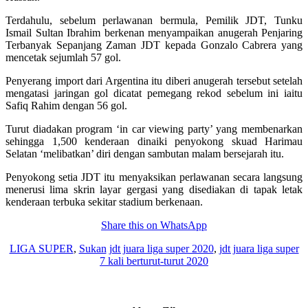
Terdahulu, sebelum perlawanan bermula, Pemilik JDT, Tunku
Ismail Sultan Ibrahim berkenan menyampaikan anugerah Penjaring
Terbanyak Sepanjang Zaman JDT kepada Gonzalo Cabrera yang
mencetak sejumlah 57 gol.
Penyerang import dari Argentina itu diberi anugerah tersebut setelah
mengatasi jaringan gol dicatat pemegang rekod sebelum ini iaitu
Safiq Rahim dengan 56 gol.
Turut diadakan program ‘in car viewing party’ yang membenarkan
sehingga 1,500 kenderaan dinaiki penyokong skuad Harimau
Selatan ‘melibatkan’ diri dengan sambutan malam bersejarah itu.
Penyokong setia JDT itu menyaksikan perlawanan secara langsung
menerusi lima skrin layar gergasi yang disediakan di tapak letak
kenderaan terbuka sekitar stadium berkenaan.
Share this on WhatsApp
LIGA SUPER
,
Sukan
jdt juara liga super 2020
,
jdt juara liga super
7 kali berturut-turut 2020