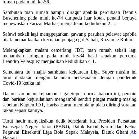
rumah pada minit ke-56.
Sambutan tuan rumah hampir diragut apabila percubaan Dennis
Buschening pada minit ke-74 daripada luar kotak penalti berjaya
menewaskan Farizal Marlias, menjadikan kedudukan 2-1.
Safawi sekali lagi menggegarkan gawang pasukan pelawat apabila
bijak memanfaatkan kecuaian penjaga gol Sabah, Rozaimie Rohim.
Melengkapkan malam cemerlang JDT, tuan rumah sekali lagi
menambah jaringan pada minit ke-84 hasil sepakan percuma
Leandro Velasquez menjadikan kedudukan 4-1.
Sementara itu, majlis sambutan kejuaraan Liga Super musim ini
turut diadakan dengan kelainan bersesuaian dengan pandemik
Covid-19 ketika ini.
Dalam sambutan kejuaraan Liga Super norma baharu ini, pemain
dan barisan kejurulatihan mengambil sendiri pingat masing-masing
sebelum Kapten JDT, Hariss Harun menjulang piala diiringi sorakan
rakan sepasukannya.
Turut hadir menyaksikan detik bersejarah itu, Presiden Persatuan
Bolasepak Negeri Johor (PBNJ), Datuk Ismail Karim dan Ketua
Pegawai Eksekutif Liga Bola Sepak Malaysia, Datuk Ghani
Ab
Hassan.