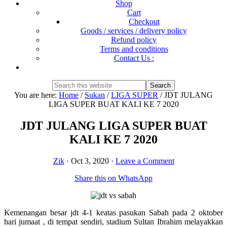
Shop
Cart
Checkout
Goods / services / delivery policy
Refund policy
Terms and conditions
Contact Us :
Show
Search
Search
this
Hide
You are here:
Home
/
Sukan
/
LIGA SUPER
/
JDT JULANG
website
Search
LIGA SUPER BUAT KALI KE 7 2020
JDT JULANG LIGA SUPER BUAT
KALI KE 7 2020
Zik
·
Oct 3, 2020
·
Leave a Comment
Share this on WhatsApp
Kemenangan besar jdt 4-1 keatas pasukan Sabah pada 2 oktober
hari jumaat , di tempat sendiri, stadium Sultan Ibrahim melayakkan