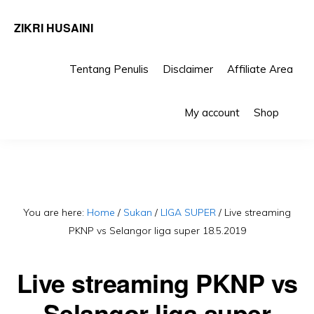
ZIKRI HUSAINI
Tentang Penulis
Disclaimer
Affiliate Area
Skip
Skip
Sho
to
to
My account
Shop
Sea
primary
main
navigation
content
You are here:
Home
/
Sukan
/
LIGA SUPER
/
Live streaming
PKNP vs Selangor liga super 18.5.2019
Live streaming PKNP vs
Selangor liga super