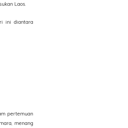
sukan Laos.
 ini diantara
am pertemuan
a mara, menang