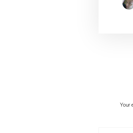
Reader
Interacti
Your 