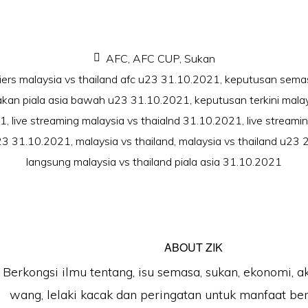
AFC
,
AFC CUP
,
Sukan
fiers malaysia vs thailand afc u23 31.10.2021
,
keputusan semas
yakan piala asia bawah u23 31.10.2021
,
keputusan terkini malay
21
,
live streaming malaysia vs thaialnd 31.10.2021
,
live streamin
23 31.10.2021
,
malaysia vs thailand
,
malaysia vs thailand u23
langsung malaysia vs thailand piala asia 31.10.2021
ABOUT
ZIK
Berkongsi ilmu tentang, isu semasa, sukan, ekonomi, a
wang, lelaki kacak dan peringatan untuk manfaat b