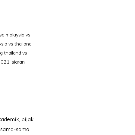
a malaysia vs
sia vs thailand
g thailand vs
 2021
,
siaran
kademik, bijak
ersama-sama.