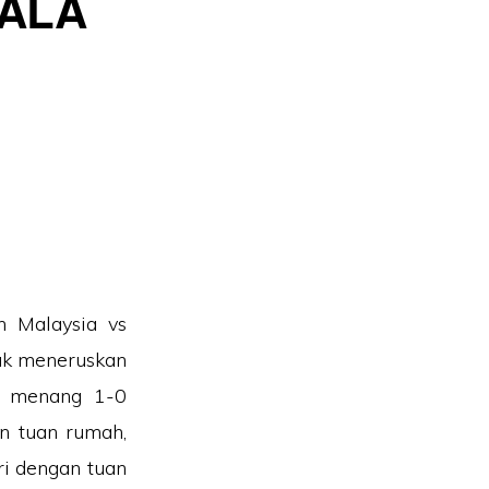
IALA
n Malaysia vs
uk meneruskan
a menang 1-0
n tuan rumah,
i dengan tuan