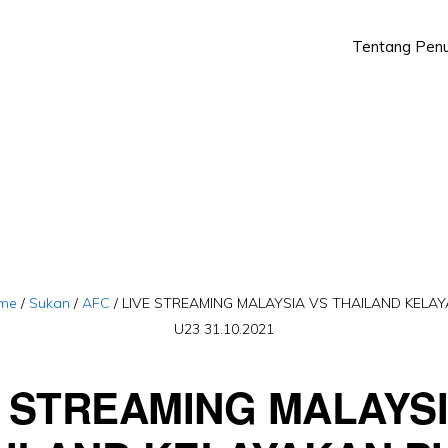
Tentang Penu
Skip
Skip
to
to
primary
main
navigation
content
me
/
Sukan
/
AFC
/
LIVE STREAMING MALAYSIA VS THAILAND KELAY
U23 31.10.2021
E STREAMING MALAYSI