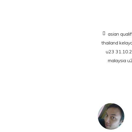
asian quali
thailand kela
u23 31.10.
malaysia u