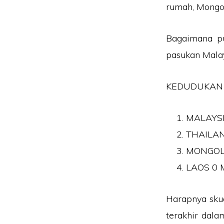
rumah, Mongo
Bagaimana pu
pasukan Malay
KEDUDUKAN 
MALAYS
THAILA
MONGOL
LAOS 0 
Harapnya sk
terakhir dala