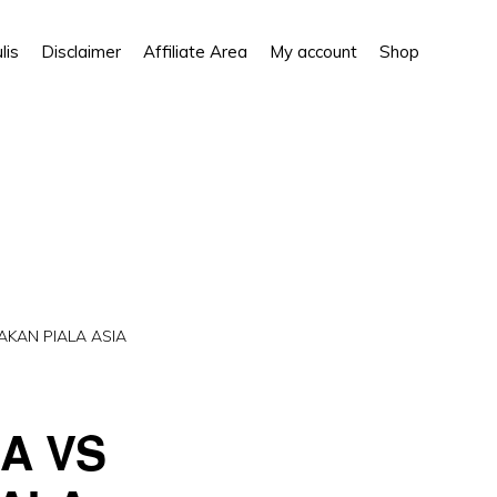
Show
lis
Disclaimer
Affiliate Area
My account
Shop
Search
AKAN PIALA ASIA
A VS