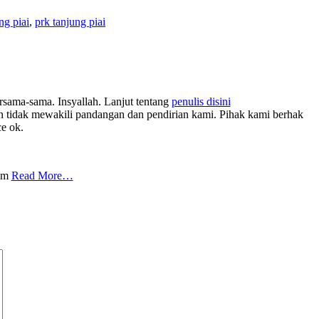
ng piai
,
prk tanjung piai
rsama-sama. Insyallah. Lanjut tentang
penulis disini
tidak mewakili pandangan dan pendirian kami. Pihak kami berhak
ce ok.
com
Read More…