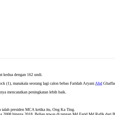
t kedua dengan 162 undi.
ck (1), manakala seorang lagi calon bebas Faridah Aryani
Abd
Ghaffar
a mencatatkan peningkatan lebih baik.
 ialah presiden MCA ketika itu, Ong Ka Ting.
a 2008 hingga 2018. Beliau tewas di tangan Md Farid Md Rafik dari B