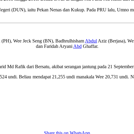
 Negeri (DUN), iaitu Pekan Nenas dan Kukup. Pada PRU lalu, Umno 
ini (PH), Wee Jeck Seng (BN), Badhrulhisham
Abdul
Aziz (Berjasa), W
dan Faridah Aryani
Abd
Ghaffar.
d Md Rafik dari Bersatu, akibat serangan jantung pada 21 September 
i 524 undi. Beliau mendapat 21,255 undi manakala Wee 20,731 undi. 
Share this on WhatsApp