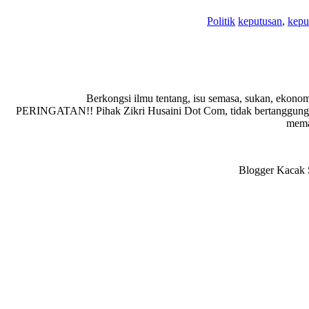
Politik
keputusan
,
kepu
Berkongsi ilmu tentang, isu semasa, sukan, ekonom
PERINGATAN!! Pihak Zikri Husaini Dot Com, tidak bertanggungja
memad
Blogger Kacak S
Reader
Interactions