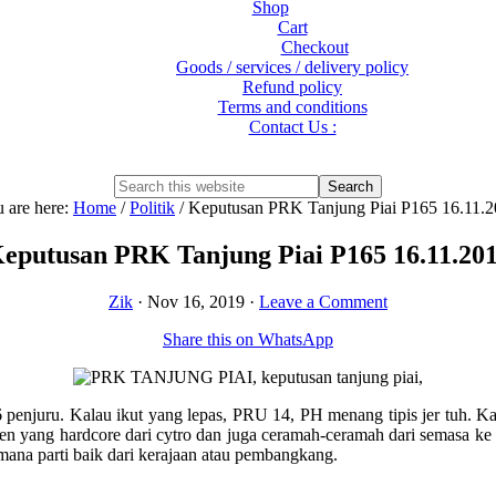
Shop
Cart
Checkout
Goods / services / delivery policy
Refund policy
Terms and conditions
Contact Us :
Show
Search
Search
this
Hide
 are here:
Home
/
Politik
/
Keputusan PRK Tanjung Piai P165 16.11.
website
Search
eputusan PRK Tanjung Piai P165 16.11.20
Zik
·
Nov 16, 2019
·
Leave a Comment
Share this on WhatsApp
 6 penjuru. Kalau ikut yang lepas, PRU 14, PH menang tipis jer tuh. 
n yang hardcore dari cytro dan juga ceramah-ceramah dari semasa ke s
mana parti baik dari kerajaan atau pembangkang.