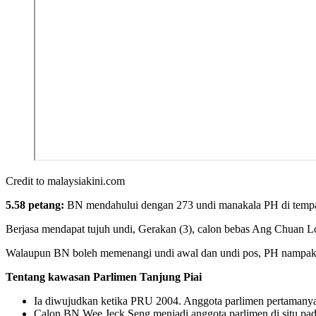
Credit to malaysiakini.com
5.58 petang:
BN mendahului dengan 273 undi manakala PH di tempa
Berjasa mendapat tujuh undi, Gerakan (3), calon bebas Ang Chuan Lo
Walaupun BN boleh memenangi undi awal dan undi pos, PH nampakny
Tentang kawasan Parlimen Tanjung Piai
Ia diwujudkan ketika PRU 2004. Anggota parlimen pertamanya
Calon BN Wee Jeck Seng menjadi anggota parlimen di situ pad