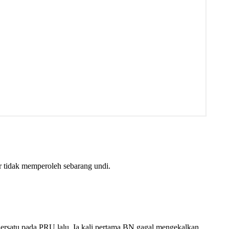
 tidak memperoleh sebarang undi.
ersatu pada PRU lalu. Ia kali pertama BN gagal mengekalkan