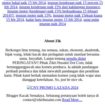
motor bakal naik 15 feb 2014
,
insuran kenderaan naik 15 percent 15
feb 2014
,
insuran kenderaan naik 15% dari kakitangan insurance
,
Insuran motor (kenderaan) naik 15% berkuatkuasa 15 febuari
2014!!!
,
insuran motor naik 15%
,
insuran motor naik 15rkuat kuasa
15 feb 2014
,
kadar baru insuran motor 15 feb 2014
,
surat puim
insuran naik 2014
About
Zik
Berkongsi ilmu tentang, isu semasa, sukan, ekonomi, akademik,
bijak wang, lelaki kacak dan peringatan untuk manfaat bersama-
sama. Insyallah. Lanjut tentang
penulis disini
PERINGATAN!! Pihak Zikri Husaini Dot Com, tidak
bertanggungjawab atas komen pembaca. Ia adalah pandangan
peribadi pembaca dan tidak mewakili pandangan dan pendirian
kami. Pihak kami berhak memadam komen yang tidak wajar atau
dianggap keterlaluan. So, just be nice ok.
Blogger Kacak Semalaya. Sebarang pertanyaan boleh tanya di
contact@zikrihusaini.com
Read More…