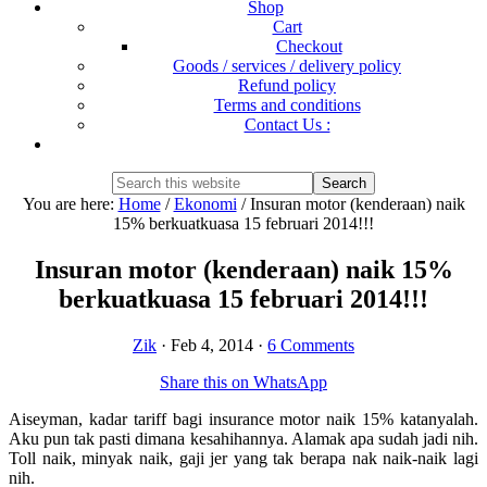
Shop
Cart
Checkout
Goods / services / delivery policy
Refund policy
Terms and conditions
Contact Us :
Show
Search
Search
this
Hide
You are here:
Home
/
Ekonomi
/
Insuran motor (kenderaan) naik
website
Search
15% berkuatkuasa 15 februari 2014!!!
Insuran motor (kenderaan) naik 15%
berkuatkuasa 15 februari 2014!!!
Zik
·
Feb 4, 2014
·
6 Comments
Share this on WhatsApp
Aiseyman, kadar tariff bagi insurance motor naik 15% katanyalah.
Aku pun tak pasti dimana kesahihannya. Alamak apa sudah jadi nih.
Toll naik, minyak naik, gaji jer yang tak berapa nak naik-naik lagi
nih.