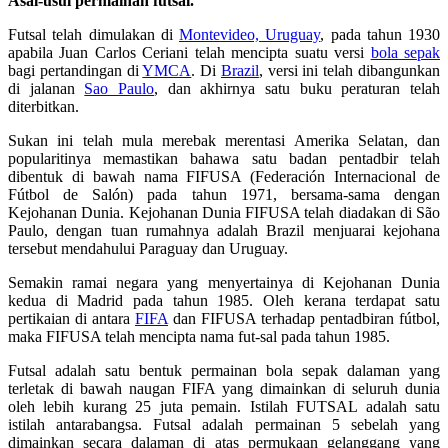
Asal-usul permainan futsal.
Futsal telah dimulakan di
Montevideo, Uruguay
, pada tahun 1930
apabila Juan Carlos Ceriani telah mencipta suatu versi
bola sepak
bagi pertandingan di
YMCA
. Di
Brazil
, versi ini telah dibangunkan
di jalanan
Sao Paulo
, dan akhirnya satu buku peraturan telah
diterbitkan.
Sukan ini telah mula merebak merentasi Amerika Selatan, dan
popularitinya memastikan bahawa satu badan pentadbir telah
dibentuk di bawah nama FIFUSA (Federación Internacional de
Fútbol de Salón) pada tahun 1971, bersama-sama dengan
Kejohanan Dunia. Kejohanan Dunia FIFUSA telah diadakan di São
Paulo, dengan tuan rumahnya adalah Brazil menjuarai kejohana
tersebut mendahului Paraguay dan Uruguay.
Semakin ramai negara yang menyertainya di Kejohanan Dunia
kedua di Madrid pada tahun 1985. Oleh kerana terdapat satu
pertikaian di antara
FIFA
dan FIFUSA terhadap pentadbiran fútbol,
maka FIFUSA telah mencipta nama fut-sal pada tahun 1985.
Futsal adalah satu bentuk permainan bola sepak dalaman yang
terletak di bawah naugan FIFA yang dimainkan di seluruh dunia
oleh lebih kurang 25 juta pemain. Istilah FUTSAL adalah satu
istilah antarabangsa. Futsal adalah permainan 5 sebelah yang
dimainkan secara dalaman di atas permukaan gelanggang yang