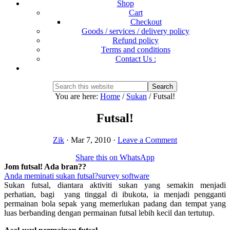
Shop
Cart
Checkout
Goods / services / delivery policy
Refund policy
Terms and conditions
Contact Us :
Show
Search
Search
this
Hide
You are here:
Home
/
Sukan
/
Futsal!
website
Search
Futsal!
Zik
·
Mar 7, 2010
·
Leave a Comment
Share this on WhatsApp
Jom futsal! Ada bran??
Anda meminati sukan futsal?
survey software
Sukan futsal, diantara aktiviti sukan yang semakin menjadi
perhatian, bagi yang tinggal di ibukota, ia menjadi pengganti
permainan bola sepak yang memerlukan padang dan tempat yang
luas berbanding dengan permainan futsal lebih kecil dan tertutup.