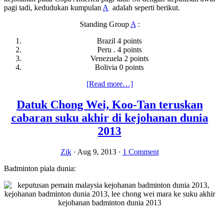
pagi tadi, kedudukan kumpulan
A
adalah seperti berikut.
Standing Group
A
:
Brazil 4 points
Peru . 4 points
Venezuela 2 points
Bolivia 0 points
about
[Read more…]
Video
gol
Datuk Chong Wei, Koo-Tan teruskan
highlights
cabaran suku akhir di kejohanan dunia
Brazil
0-
2013
0
Venezuela
Zik
·
Aug 9, 2013
·
1 Comment
19.6.2019
Badminton piala dunia: