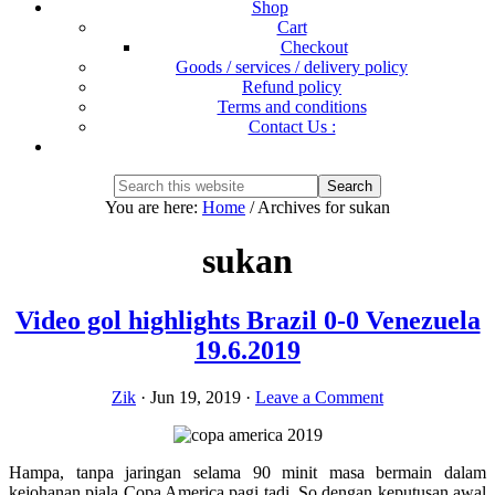
Shop
Cart
Checkout
Goods / services / delivery policy
Refund policy
Terms and conditions
Contact Us :
Show
Search
Search
this
Hide
You are here:
Home
/
Archives for sukan
website
Search
sukan
Video gol highlights Brazil 0-0 Venezuela
19.6.2019
Zik
·
Jun 19, 2019
·
Leave a Comment
Hampa, tanpa jaringan selama 90 minit masa bermain dalam
kejohanan piala Copa America pagi tadi. So dengan keputusan awal