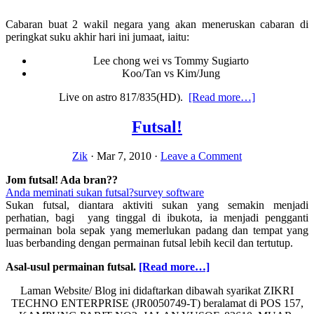
Cabaran buat 2 wakil negara yang akan meneruskan cabaran di
peringkat suku akhir hari ini jumaat, iaitu:
Lee chong wei vs Tommy Sugiarto
Koo/Tan vs Kim/Jung
about
Live on astro 817/835(HD).
[Read more…]
Datuk
Chong
Futsal!
Wei,
Koo-
Zik
·
Mar 7, 2010
·
Leave a Comment
Tan
teruskan
Jom futsal! Ada bran??
cabaran
Anda meminati sukan futsal?
survey software
suku
Sukan futsal, diantara aktiviti sukan yang semakin menjadi
akhir
perhatian, bagi yang tinggal di ibukota, ia menjadi pengganti
di
permainan bola sepak yang memerlukan padang dan tempat yang
kejohanan
luas berbanding dengan permainan futsal lebih kecil dan tertutup.
dunia
2013
about
Asal-usul permainan futsal.
[Read more…]
Futsal!
Laman Website/ Blog ini didaftarkan dibawah syarikat ZIKRI
TECHNO ENTERPRISE (JR0050749-T) beralamat di POS 157,