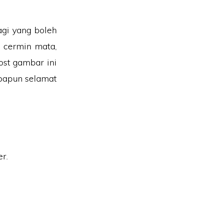
gi yang boleh
, cermin mata,
ost gambar ini
papun selamat
r.