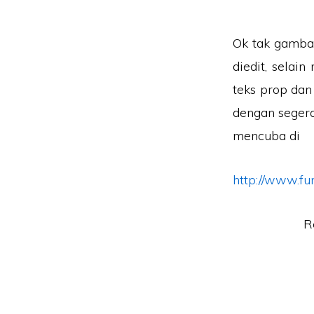
Ok tak gamba
diedit, selai
teks prop dan
dengan seger
mencuba di
http://www.fu
R