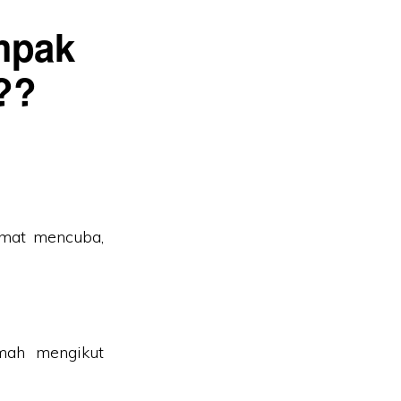
mpak
??
amat mencuba,
mah mengikut