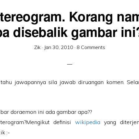
stereogram. Korang na
pa disebalik gambar ini
Zik
·
Jan 30, 2010
·
8 Comments
 tahu jawapannya sila jawab diruangan komen. Sel
mbar doraemon ini ada gambar apa??
terogram?Mengikut definisi
wikipedia
yang diterje
k :-