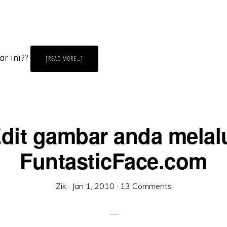
r ini??
ABOUT
[READ MORE…]
3D
STEREOGRAM.
KORANG
NAMPAK
APA
DISEBALIK
GAMBAR
INI??
dit gambar anda melal
FuntasticFace.com
Zik
·
Jan 1, 2010
·
13 Comments