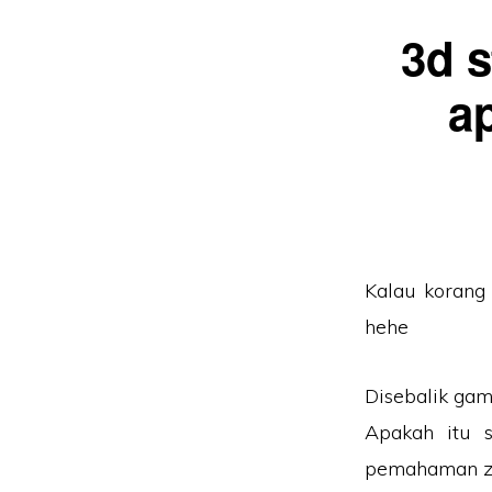
3d 
a
Kalau korang
hehe
Disebalik ga
Apakah itu s
pemahaman zi