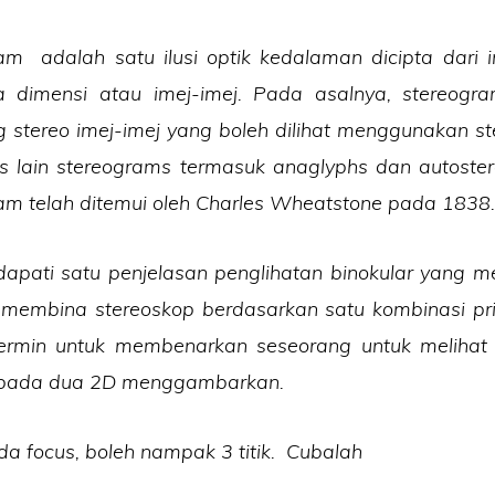
am adalah satu ilusi optik kedalaman dicipta dari 
a dimensi atau imej-imej. Pada asalnya, stereogra
 stereo imej-imej yang boleh dilihat menggunakan st
nis lain stereograms termasuk anaglyphs dan autoste
am telah ditemui oleh Charles Wheatstone pada 1838.
apati satu penjelasan penglihatan binokular yang m
 membina stereoskop berdasarkan satu kombinasi p
ermin untuk membenarkan seseorang untuk melihat
ripada dua 2D menggambarkan.
da focus, boleh nampak 3 titik. Cubalah