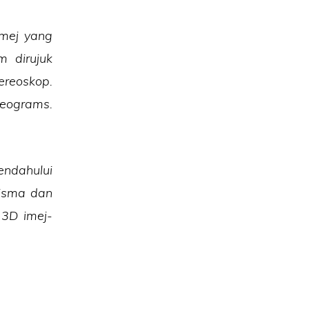
imej yang
m dirujuk
ereoskop.
reograms.
endahului
risma dan
 3D imej-