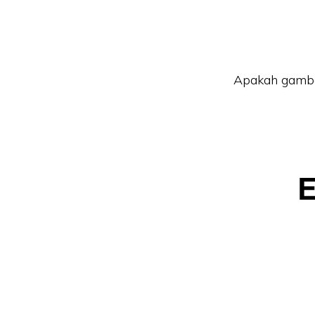
Apakah gamba
E