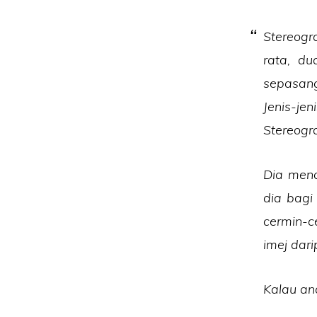
Stereogr
rata, du
sepasang
Jenis-je
Stereogr
Dia mend
dia bagi
cermin-c
imej da
Kalau an