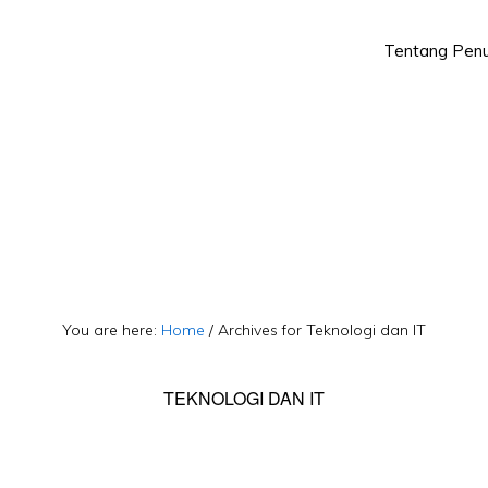
Tentang Penu
Skip
Skip
to
to
primary
main
navigation
content
You are here:
Home
/
Archives for Teknologi dan IT
TEKNOLOGI DAN IT