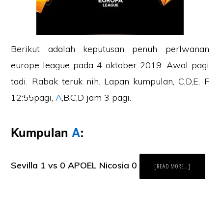
Berikut adalah keputusan penuh perlwanan
europe league pada 4 oktober 2019. Awal pagi
tadi. Rabak teruk nih. Lapan kumpulan, C,D,E, F
12:55pagi,
A
,B,C,D jam 3 pagi.
Kumpulan
A
:
Sevilla 1 vs 0 APOEL Nicosia 0
ABOUT
[READ MORE…]
KEPUTUSAN
PENUH
EUROPE
LEAGUE
4.10.2019