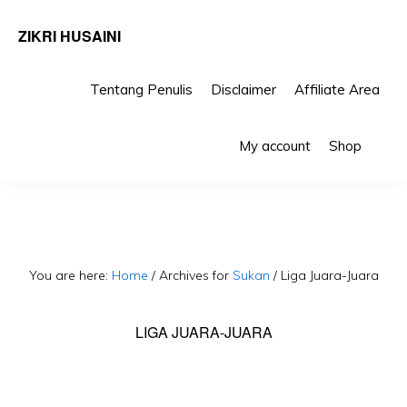
ZIKRI HUSAINI
Tentang Penulis
Disclaimer
Affiliate Area
Skip
Skip
Sho
to
to
My account
Shop
Sea
primary
main
navigation
content
You are here:
Home
/
Archives for
Sukan
/
Liga Juara-Juara
LIGA JUARA-JUARA