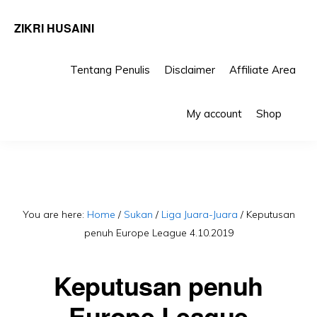
ZIKRI HUSAINI
Tentang Penulis
Disclaimer
Affiliate Area
Skip
Skip
Sho
to
to
My account
Shop
Sea
primary
main
navigation
content
You are here:
Home
/
Sukan
/
Liga Juara-Juara
/
Keputusan
penuh Europe League 4.10.2019
Keputusan penuh
Europe League