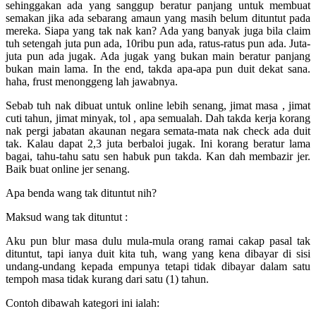
sehinggakan ada yang sanggup beratur panjang untuk membuat
semakan jika ada sebarang amaun yang masih belum dituntut pada
mereka. Siapa yang tak nak kan? Ada yang banyak juga bila claim
tuh setengah juta pun ada, 10ribu pun ada, ratus-ratus pun ada. Juta-
juta pun ada jugak. Ada jugak yang bukan main beratur panjang
bukan main lama. In the end, takda apa-apa pun duit dekat sana.
haha, frust menonggeng lah jawabnya.
Sebab tuh nak dibuat untuk online lebih senang, jimat masa , jimat
cuti tahun, jimat minyak, tol , apa semualah. Dah takda kerja korang
nak pergi jabatan akaunan negara semata-mata nak check ada duit
tak. Kalau dapat 2,3 juta berbaloi jugak. Ini korang beratur lama
bagai, tahu-tahu satu sen habuk pun takda. Kan dah membazir jer.
Baik buat online jer senang.
Apa benda wang tak dituntut nih?
Maksud wang tak dituntut :
Aku pun blur masa dulu mula-mula orang ramai cakap pasal tak
dituntut, tapi ianya duit kita tuh, wang yang kena dibayar di sisi
undang-undang kepada empunya tetapi tidak dibayar dalam satu
tempoh masa tidak kurang dari satu (1) tahun.
Contoh dibawah kategori ini ialah: