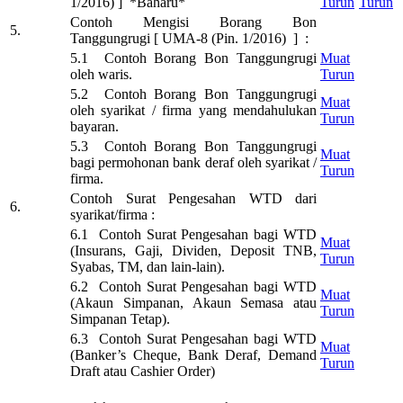
1/2016) ] *Baharu*
Turun
Turun
Contoh Mengisi Borang Bon
5.
Tanggungrugi [ UMA-8 (Pin. 1/2016) ] :
5.1 Contoh Borang Bon Tanggungrugi
Muat
oleh waris.
Turun
5.2 Contoh Borang Bon Tanggungrugi
Muat
oleh syarikat / firma yang mendahulukan
Turun
bayaran.
5.3 Contoh Borang Bon Tanggungrugi
Muat
bagi permohonan bank deraf oleh syarikat /
Turun
firma.
Contoh Surat Pengesahan WTD dari
6.
syarikat/firma :
6.1 Contoh Surat Pengesahan bagi WTD
Muat
(Insurans, Gaji, Dividen, Deposit TNB,
Turun
Syabas, TM, dan lain-lain).
6.2 Contoh Surat Pengesahan bagi WTD
Muat
(Akaun Simpanan, Akaun Semasa atau
Turun
Simpanan Tetap).
6.3 Contoh Surat Pengesahan bagi WTD
Muat
(Banker’s Cheque, Bank Deraf, Demand
Turun
Draft atau Cashier Order)