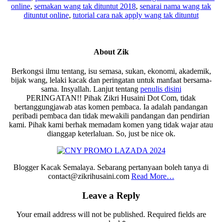
online
,
semakan wang tak dituntut 2018
,
senarai nama wang tak
dituntut online
,
tutorial cara nak apply wang tak dituntut
About
Zik
Berkongsi ilmu tentang, isu semasa, sukan, ekonomi, akademik,
bijak wang, lelaki kacak dan peringatan untuk manfaat bersama-
sama. Insyallah. Lanjut tentang
penulis disini
PERINGATAN!! Pihak Zikri Husaini Dot Com, tidak
bertanggungjawab atas komen pembaca. Ia adalah pandangan
peribadi pembaca dan tidak mewakili pandangan dan pendirian
kami. Pihak kami berhak memadam komen yang tidak wajar atau
dianggap keterlaluan. So, just be nice ok.
Blogger Kacak Semalaya. Sebarang pertanyaan boleh tanya di
contact@zikrihusaini.com
Read More…
Reader
Leave a Reply
Interactions
Your email address will not be published.
Required fields are