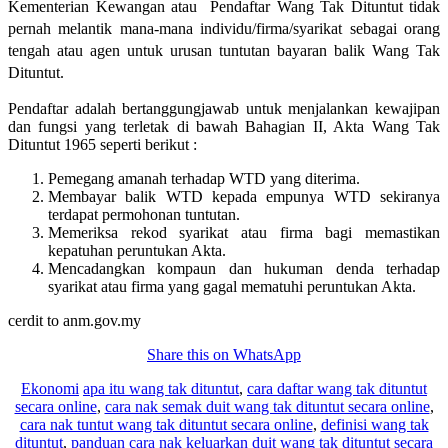
Kementerian Kewangan atau Pendaftar Wang Tak Dituntut tidak
pernah melantik mana-mana individu/firma/syarikat sebagai orang
tengah atau agen untuk urusan tuntutan bayaran balik Wang Tak
Dituntut.
Pendaftar adalah bertanggungjawab untuk menjalankan kewajipan
dan fungsi yang terletak di bawah Bahagian II, Akta Wang Tak
Dituntut 1965 seperti berikut :
Pemegang amanah terhadap WTD yang diterima.
Membayar balik WTD kepada empunya WTD sekiranya
terdapat permohonan tuntutan.
Memeriksa rekod syarikat atau firma bagi memastikan
kepatuhan peruntukan Akta.
Mencadangkan kompaun dan hukuman denda terhadap
syarikat atau firma yang gagal mematuhi peruntukan Akta.
cerdit to anm.gov.my
Share this on WhatsApp
Ekonomi
apa itu wang tak dituntut
,
cara daftar wang tak dituntut
secara online
,
cara nak semak duit wang tak dituntut secara online
,
cara nak tuntut wang tak dituntut secara online
,
definisi wang tak
dituntut
,
panduan cara nak keluarkan duit wang tak dituntut secara