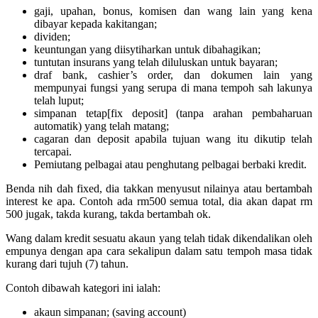
gaji, upahan, bonus, komisen dan wang lain yang kena
dibayar kepada kakitangan;
dividen;
keuntungan yang diisytiharkan untuk dibahagikan;
tuntutan insurans yang telah diluluskan untuk bayaran;
draf bank, cashier’s order, dan dokumen lain yang
mempunyai fungsi yang serupa di mana tempoh sah lakunya
telah luput;
simpanan tetap[fix deposit] (tanpa arahan pembaharuan
automatik) yang telah matang;
cagaran dan deposit apabila tujuan wang itu dikutip telah
tercapai.
Pemiutang pelbagai atau penghutang pelbagai berbaki kredit.
Benda nih dah fixed, dia takkan menyusut nilainya atau bertambah
interest ke apa. Contoh ada rm500 semua total, dia akan dapat rm
500 jugak, takda kurang, takda bertambah ok.
Wang dalam kredit sesuatu akaun yang telah tidak dikendalikan oleh
empunya dengan apa cara sekalipun dalam satu tempoh masa tidak
kurang dari tujuh (7) tahun.
Contoh dibawah kategori ini ialah:
akaun simpanan; (saving account)