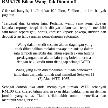
RM5.779 Bilion Wang Tak Dituntut!!
Giler tak banyak, 1mdb dekat 10 billion, 5billion pun kira banyak
juga tuh.
“Terdapat dua kategori lain: Pertama, wang yang kena dibayar
kepada empunya tetapi tidak dibayar dalam satu tempoh melebihi
satu tahun seperti gaji, bonus, komisen kepada pekerja, dividen dan
deposit tetap tanpa arahan pembaharuan automatik.
“Wang dalam kredit sesuatu akaun dagangan yang
tidak dikendalikan melalui apa-apa urusniaga dalam
satu tempoh melebihi dua tahun seperti akaun hutang
perdagangan dan akaun lain yang boleh diterima
dengan baki kredit turut dianggap sebagai WTD.
Wang yang akan dikembalikan itu tiada penolakan
tambahan daripada jumlah asal mengikut Seksyen 11
(3) Akta WTD 1965.
Sebagai contoh jika anda mempunyai jumlah WTD sebanyak
RM100 kira-kira 20 tahun lalu, ia akan dikembalikan hari ini dengan
jumlah yang sama. Tiada tarikh akhir untuk memeriksa dan
menuntut wang tersebut.