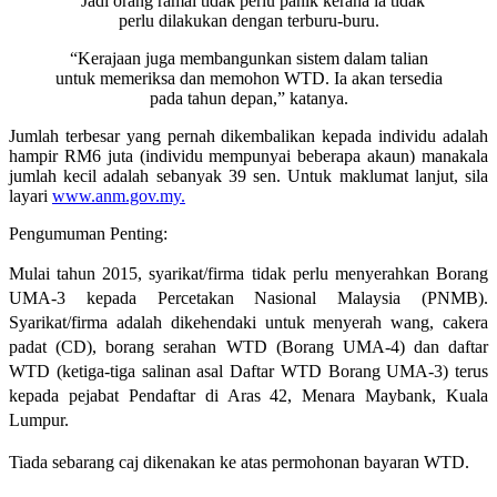
“Jadi orang ramai tidak perlu panik kerana ia tidak
perlu dilakukan dengan terburu-buru.
“Kerajaan juga membangunkan sistem dalam talian
untuk memeriksa dan memohon WTD. Ia akan tersedia
pada tahun depan,” katanya.
Jumlah terbesar yang pernah dikembalikan kepada individu adalah
hampir RM6 juta (individu mempunyai beberapa akaun) manakala
jumlah kecil adalah sebanyak 39 sen. Untuk maklumat lanjut, sila
layari
www.anm.gov.my.
Pengumuman Penting:
Mulai tahun 2015, syarikat/firma tidak perlu menyerahkan Borang
UMA-3 kepada Percetakan Nasional Malaysia (PNMB).
Syarikat/firma adalah dikehendaki untuk menyerah wang, cakera
padat (CD), borang serahan WTD (Borang UMA-4) dan daftar
WTD (ketiga-tiga salinan asal Daftar WTD Borang UMA-3) terus
kepada pejabat Pendaftar di Aras 42, Menara Maybank, Kuala
Lumpur.
Tiada sebarang caj dikenakan ke atas permohonan bayaran WTD.