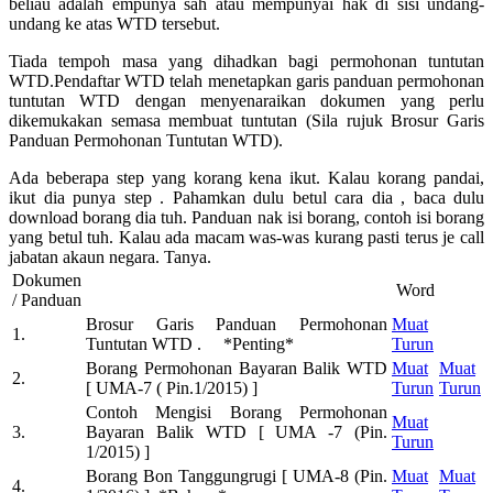
beliau adalah empunya sah atau mempunyai hak di sisi undang-
undang ke atas WTD tersebut.
Tiada tempoh masa yang dihadkan bagi permohonan tuntutan
WTD.Pendaftar WTD telah menetapkan garis panduan permohonan
tuntutan WTD dengan menyenaraikan dokumen yang perlu
dikemukakan semasa membuat tuntutan (Sila rujuk Brosur Garis
Panduan Permohonan Tuntutan WTD).
Ada beberapa step yang korang kena ikut. Kalau korang pandai,
ikut dia punya step . Pahamkan dulu betul cara dia , baca dulu
download borang dia tuh. Panduan nak isi borang, contoh isi borang
yang betul tuh. Kalau ada macam was-was kurang pasti terus je call
jabatan akaun negara. Tanya.
Dokumen
Word
/ Panduan
Brosur Garis Panduan Permohonan
Muat
1.
Tuntutan WTD . *Penting*
Turun
Borang Permohonan Bayaran Balik WTD
Muat
Muat
2.
[ UMA-7 ( Pin.1/2015) ]
Turun
Turun
Contoh Mengisi Borang Permohonan
Muat
3.
Bayaran Balik WTD [ UMA -7 (Pin.
Turun
1/2015) ]
Borang Bon Tanggungrugi [ UMA-8 (Pin.
Muat
Muat
4.