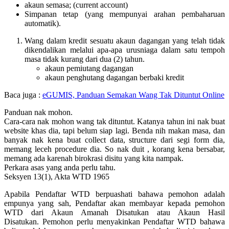
akaun semasa; (current account)
Simpanan tetap (yang mempunyai arahan pembaharuan
automatik).
Wang dalam kredit sesuatu akaun dagangan yang telah tidak
dikendalikan melalui apa-apa urusniaga dalam satu tempoh
masa tidak kurang dari dua (2) tahun.
akaun pemiutang dagangan
akaun penghutang dagangan berbaki kredit
Baca juga :
eGUMIS, Panduan Semakan Wang Tak Dituntut Online
Panduan nak mohon.
Cara-cara nak mohon wang tak dituntut. Katanya tahun ini nak buat
website khas dia, tapi belum siap lagi. Benda nih makan masa, dan
banyak nak kena buat collect data, structure dari segi form dia,
memang leceh procedure dia. So nak duit , korang kena bersabar,
memang ada karenah birokrasi disitu yang kita nampak.
Perkara asas yang anda perlu tahu.
Seksyen 13(1), Akta WTD 1965
Apabila Pendaftar WTD berpuashati bahawa pemohon adalah
empunya yang sah, Pendaftar akan membayar kepada pemohon
WTD dari Akaun Amanah Disatukan atau Akaun Hasil
Disatukan. Pemohon perlu menyakinkan Pendaftar WTD bahawa