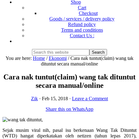
Shop
Cart
Checkout
Goods / services / delivery policy
Refund policy
Terms and conditions
Contact Us :
Show
Search
Search
this
Hide
You are here:
Home
/
Ekonomi
/
Cara nak tuntut(claim) wang tak
website
Search
dituntut secara manual/online
Cara nak tuntut(claim) wang tak dituntut
secara manual/online
Zik
·
Feb 15, 2018
·
Leave a Comment
Share this on WhatsApp
Sejak musim viral nih, pasal isu berkenaan Wang Tak Dituntut
(WTD) hangat diperkatakan oleh netizen (tahun lepas 2017),