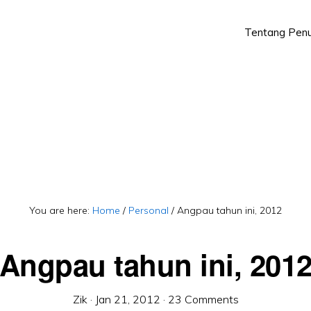
Tentang Penu
Skip
Skip
to
to
primary
main
navigation
content
You are here:
Home
/
Personal
/
Angpau tahun ini, 2012
Angpau tahun ini, 201
Zik
·
Jan 21, 2012
·
23 Comments