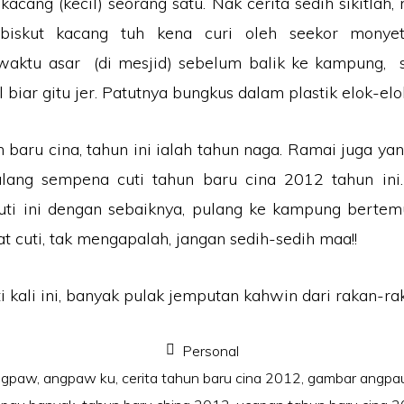
kacang (kecil) seorang satu. Nak cerita sedih sikitlah
h biskut kacang tuh kena curi oleh seekor monye
aktu asar (di mesjid) sebelum balik ke kampung, si
l biar gitu jer. Patutnya bungkus dalam plastik elok-elo
 baru cina, tahun ini ialah tahun naga. Ramai juga ya
lang sempena cuti tahun baru cina 2012 tahun ini
uti ini dengan sebaiknya, pulang ke kampung bertem
t cuti, tak mengapalah, jangan sedih-sedih maa!!
i kali ini, banyak pulak jemputan kahwin dari rakan-ra
Personal
ngpaw
,
angpaw ku
,
cerita tahun baru cina 2012
,
gambar angpa