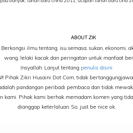
pau banyak
,
tahun baru china 2012
,
ucapan tahun baru cina 
ABOUT
ZIK
Berkongsi ilmu tentang, isu semasa, sukan, ekonomi, a
wang, lelaki kacak dan peringatan untuk manfaat b
Insyallah. Lanjut tentang
penulis disini
 Pihak Zikri Husaini Dot Com, tidak bertanggungjaw
adalah pandangan peribadi pembaca dan tidak mewak
an kami. Pihak kami berhak memadam komen yang tida
dianggap keterlaluan. So, just be nice ok.