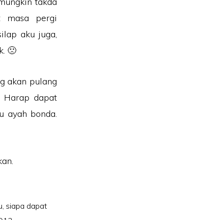
, mungkin takda
t masa pergi
lap aku juga,
k. 🙁
ng akan pulang
. Harap dapat
u ayah bonda.
kan.
u
,
siapa dapat