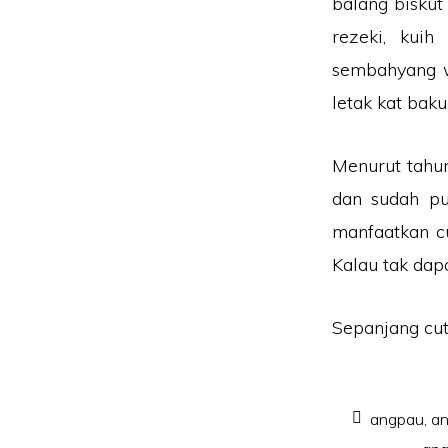
balang biskut 
rezeki, kui
sembahyang w
letak kat baku
Menurut tahun
dan sudah pu
manfaatkan c
Kalau tak dapa
Sepanjang cut
angpau
,
a