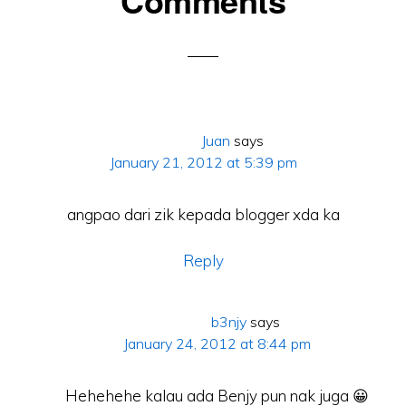
ons
Juan
says
January 21, 2012 at 5:39 pm
angpao dari zik kepada blogger xda ka
Reply
b3njy
says
January 24, 2012 at 8:44 pm
Hehehehe kalau ada Benjy pun nak juga 😀