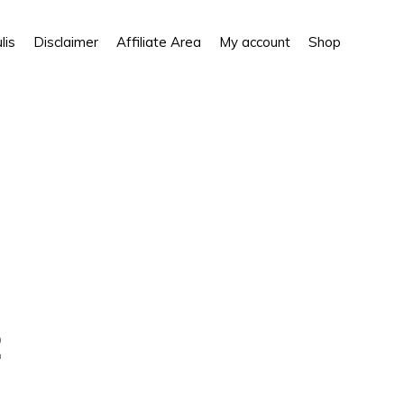
Show
lis
Disclaimer
Affiliate Area
My account
Shop
Search
2