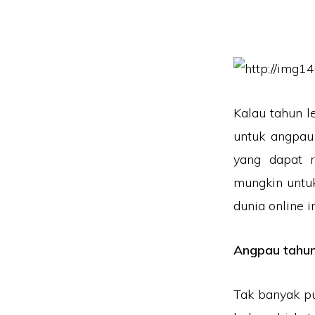
Kalau tahun l
untuk angpau 
yang dapat r
mungkin untu
dunia online in
Angpau tahun 
Tak banyak pun