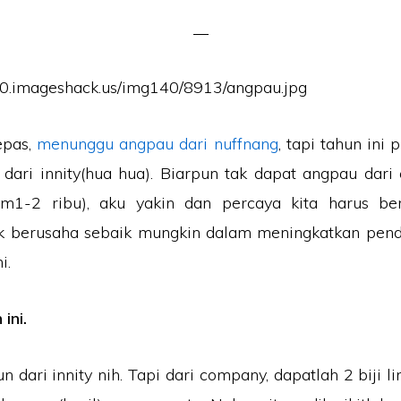
epas,
menunggu angpau dari nuffnang
, tapi tahun ini
dari innity(hua hua). Biarpun tak dapat angpau dar
m1-2 ribu), aku yakin dan percaya kita harus be
k berusaha sebaik mungkin dalam meningkatkan pen
i.
ini.
 dari innity nih. Tapi dari company, dapatlah 2 biji l