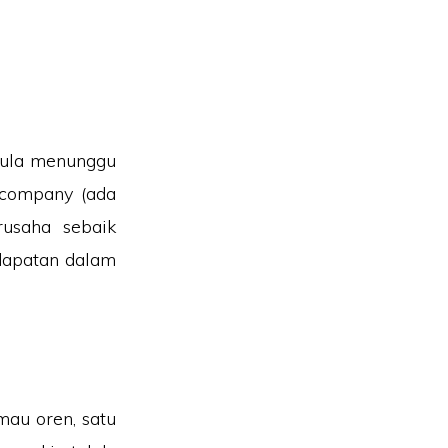
 pula menunggu
i company (ada
rusaha sebaik
dapatan dalam
imau oren, satu