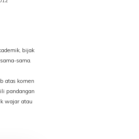
2012
kademik, bijak
ersama-sama.
ab atas komen
ili pandangan
k wajar atau