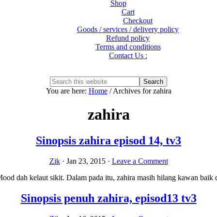
Shop
Cart
Checkout
Goods / services / delivery policy
Refund policy
Terms and conditions
Contact Us :
Show
Search
Search
this
Hide
You are here:
Home
/
Archives for zahira
website
Search
zahira
Sinopsis zahira episod 14, tv3
Zik
·
Jan 23, 2015
·
Leave a Comment
ood dah kelaut sikit. Dalam pada itu, zahira masih hilang kawan baik 
Sinopsis penuh zahira, episod13 tv3