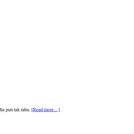
about
dia pun tak tahu.
[Read more…]
Sinopsis
zahira
episod
14,