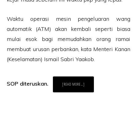
Waktu operasi mesin pengeluaran wang
automatik (ATM) akan kembali seperti biasa
mulai esok bagi memudahkan orang ramai
membuat urusan perbankan, kata Menteri Kanan
(Keselamatan) Ismail Sabri Yaakob.
SOP diteruskan.
ABOUT
[READ MORE…]
WAKTU
OPERASI
MESIN
ATM
KEMBALI
SEPERTI
BIASA
ESOK-
1
JUN
2020
Laman Website/ Blog ini didaftarkan dibawah syarikat ZIKRI TECHNO
ENTERPRISE (JR0050749-T) beralamat di POS 157, KAMPUNG PARIT