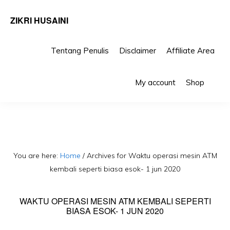
ZIKRI HUSAINI
Tentang Penulis
Disclaimer
Affiliate Area
Skip
Skip
Sho
to
to
My account
Shop
Sea
primary
main
navigation
content
You are here:
Home
/
Archives for Waktu operasi mesin ATM
kembali seperti biasa esok- 1 jun 2020
WAKTU OPERASI MESIN ATM KEMBALI SEPERTI
BIASA ESOK- 1 JUN 2020