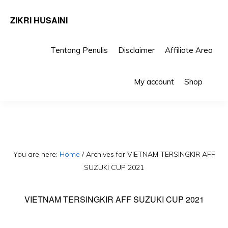
ZIKRI HUSAINI
Tentang Penulis
Disclaimer
Affiliate Area
Skip
Skip
Sho
to
to
My account
Shop
Sea
primary
main
navigation
content
You are here:
Home
/
Archives for VIETNAM TERSINGKIR AFF
SUZUKI CUP 2021
VIETNAM TERSINGKIR AFF SUZUKI CUP 2021