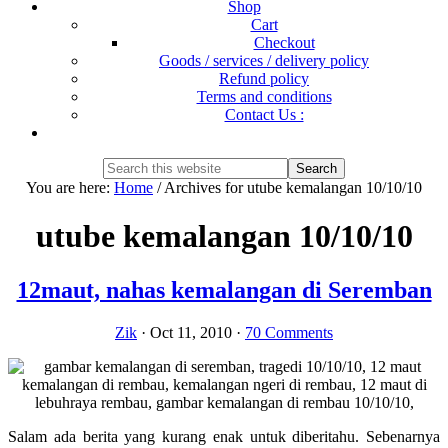
Shop
Cart
Checkout
Goods / services / delivery policy
Refund policy
Terms and conditions
Contact Us :
Show
Search
Search
this
Hide
You are here:
Home
/
Archives for utube kemalangan 10/10/10
website
Search
utube kemalangan 10/10/10
12maut, nahas kemalangan di Seremban
Zik
·
Oct 11, 2010
·
70 Comments
Salam ada berita yang kurang enak untuk diberitahu. Sebenarnya