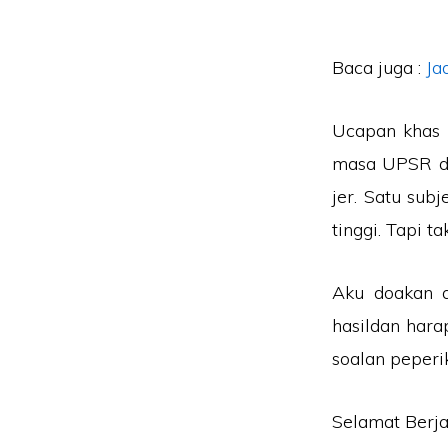
Baca juga :
Ja
Ucapan khas b
masa UPSR du
jer. Satu sub
tinggi. Tapi t
Aku doakan a
hasildan har
soalan peperi
Selamat Berja