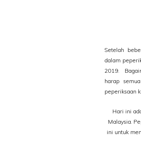
Setelah bebe
dalam peperik
2019. Bagaim
harap semua
peperiksaan ka
Hari ini a
Malaysia. P
ini untuk me