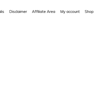
Show
lis
Disclaimer
Affiliate Area
My account
Shop
Search