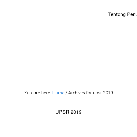
Tentang Penu
Skip
Skip
to
to
primary
main
navigation
content
You are here:
Home
/
Archives for upsr 2019
UPSR 2019