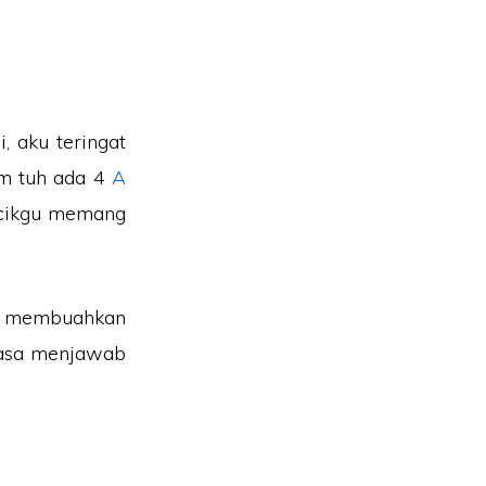
, aku teringat
um tuh ada 4
A
u-cikgu memang
an membuahkan
masa menjawab