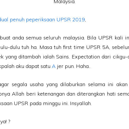
Malaysia.
dual penuh peperiksaan UPSR 2019
,
uat anda semua seluruh malaysia. Bila UPSR kali ini
lu-dulu tuh ha. Masa tuh first time UPSR 5A, sebel
jek yang ditambah ialah Sains. Expectation dari cikg
akpalah aku dapat satu
A
jer pun. Haha..
gar segala usaha yang dilaburkan selama ini ak
apnya Allah beri ketenangan dan diterangkan hati se
ksaan UPSR pada minggu ini. Insyallah.
ya! ?