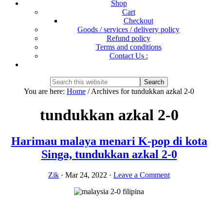
Shop
Cart
Checkout
Goods / services / delivery policy
Refund policy
Terms and conditions
Contact Us :
Show
Search
Search
this
Hide
You are here:
Home
/
Archives for tundukkan azkal 2-0
website
Search
tundukkan azkal 2-0
Harimau malaya menari K-pop di kota
Singa, tundukkan azkal 2-0
Zik
·
Mar 24, 2022
·
Leave a Comment