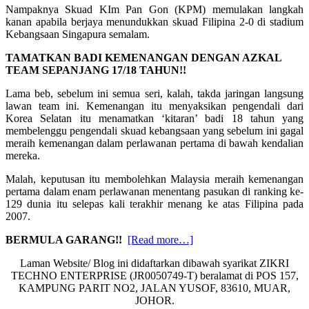
Nampaknya Skuad KIm Pan Gon (KPM) memulakan langkah
kanan apabila berjaya menundukkan skuad Filipina 2-0 di stadium
Kebangsaan Singapura semalam.
TAMATKAN BADI KEMENANGAN DENGAN AZKAL
TEAM SEPANJANG 17/18 TAHUN!!
Lama beb, sebelum ini semua seri, kalah, takda jaringan langsung
lawan team ini. Kemenangan itu menyaksikan pengendali dari
Korea Selatan itu menamatkan ‘kitaran’ badi 18 tahun yang
membelenggu pengendali skuad kebangsaan yang sebelum ini gagal
meraih kemenangan dalam perlawanan pertama di bawah kendalian
mereka.
Malah, keputusan itu membolehkan Malaysia meraih kemenangan
pertama dalam enam perlawanan menentang pasukan di ranking ke-
129 dunia itu selepas kali terakhir menang ke atas Filipina pada
2007.
about
BERMULA GARANG!!
[Read more…]
Harimau
Laman Website/ Blog ini didaftarkan dibawah syarikat ZIKRI
malaya
TECHNO ENTERPRISE (JR0050749-T) beralamat di POS 157,
menari
KAMPUNG PARIT NO2, JALAN YUSOF, 83610, MUAR,
K-
JOHOR.
pop