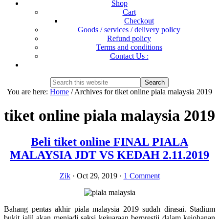
Shop
Cart
Checkout
Goods / services / delivery policy
Refund policy
Terms and conditions
Contact Us :
Show
Search
Search
this
Hide
You are here:
Home
/
Archives for tiket online piala malaysia 2019
website
Search
tiket online piala malaysia 2019
Beli tiket online FINAL PIALA
MALAYSIA JDT VS KEDAH 2.11.2019
Zik
·
Oct 29, 2019
·
1 Comment
Bahang pentas akhir piala malaysia 2019 sudah dirasai. Stadium
bukit jalil akan menjadi saksi kejuaraan berprestij dalam kejohanan